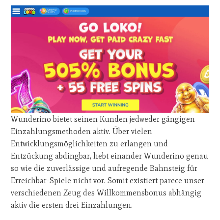
Wunderino bietet seinen Kunden jedweder gängigen
Einzahlungsmethoden aktiv. Über vielen
Entwicklungsmöglichkeiten zu erlangen und
Entzückung abdingbar, hebt einander Wunderino genau
so wie die zuverlässige und aufregende Bahnsteig für
Erreichbar-Spiele nicht vor. Somit existiert parece unser
verschiedenen Zeug des Willkommensbonus abhängig
aktiv die ersten drei Einzahlungen.