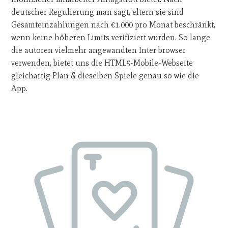
deutscher Regulierung man sagt, eltern sie sind
Gesamteinzahlungen nach €1.000 pro Monat beschränkt,
wenn keine höheren Limits verifiziert wurden. So lange
die autoren vielmehr angewandten Inter browser
verwenden, bietet uns die HTML5-Mobile-Webseite
gleichartig Plan & dieselben Spiele genau so wie die
App.