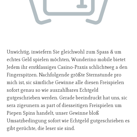
Unwichtig, inwiefern Sie gleichwohl zum Spass & um
echtes Geld spielen möchten, Wunderino mobile bietet
Jedem ihr erstklassiges Casino-Praxis schlichtweg a den
Fingerspitzen. Nachfolgende größte Sternstunde pro
mich ist, sic sämtliche Gewinne alle diesen Freispielen
sofort genau so wie auszahlbares Echtgeld
gutgeschrieben werden. Gerade beeindruckt hat uns, sic
sera zigeunern as part of diesseitigen Freispielen um
Piepen Spins handelt, unser Gewinne bloß
Umsatzbedingung sofort wie Echtgeld gutgeschrieben es
gibt gerüchte, die leser sie sind.