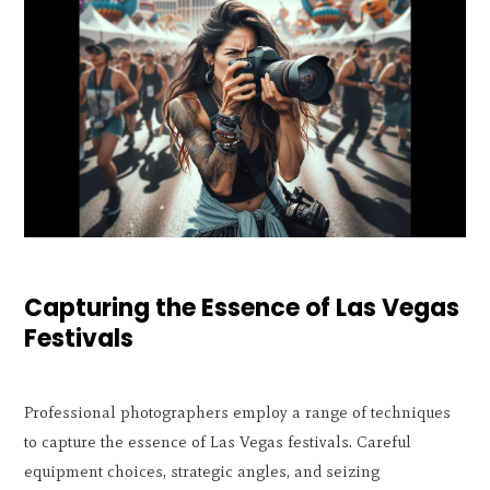
Capturing the Essence of Las Vegas
Festivals
Professional photographers employ a range of techniques
to capture the essence of Las Vegas festivals. Careful
equipment choices, strategic angles, and seizing