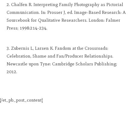
Chalfen R. Interpreting Family Photography as Pictorial
Communication. In: Prosser J, ed. Image-Based Research: A
Sourcebook for Qualitative Researchers. London: Falmer
Press; 1998:214-234.
Zubernis L, Larsen K. Fandom at the Crossroads:
Celebration, Shame and Fan/Producer Relationships.
Newcastle upon Tyne: Cambridge Scholars Publishing;
2012.
[/et_pb_post_content]