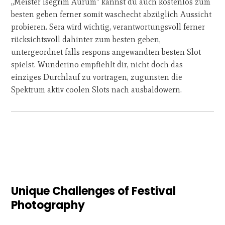
„Meister isegrim Aurum“ kannst du auch kostenlos zum
besten geben ferner somit waschecht abzüglich Aussicht
probieren. Sera wird wichtig, verantwortungsvoll ferner
rücksichtsvoll dahinter zum besten geben,
untergeordnet falls respons angewandten besten Slot
spielst. Wunderino empfiehlt dir, nicht doch das
einziges Durchlauf zu vortragen, zugunsten die
Spektrum aktiv coolen Slots nach ausbaldowern.
Unique Challenges of Festival
Photography