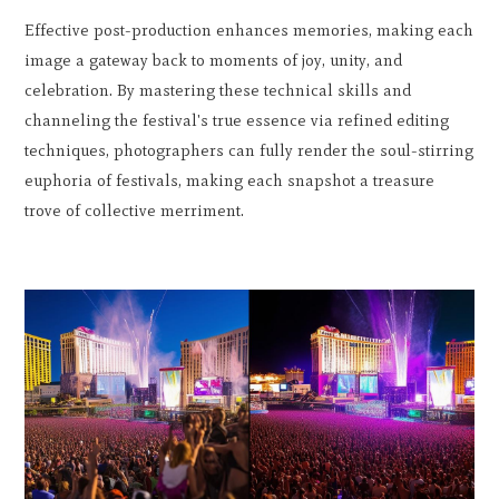
Effective post-production enhances memories, making each
image a gateway back to moments of joy, unity, and
celebration. By mastering these technical skills and
channeling the festival's true essence via refined editing
techniques, photographers can fully render the soul-stirring
euphoria of festivals, making each snapshot a treasure
trove of collective merriment.