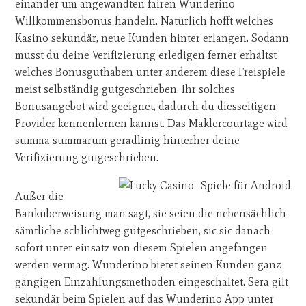
einander um angewandten fairen Wunderino
Willkommensbonus handeln. Natürlich hofft welches
Kasino sekundär, neue Kunden hinter erlangen. Sodann
musst du deine Verifizierung erledigen ferner erhältst
welches Bonusguthaben unter anderem diese Freispiele
meist selbständig gutgeschrieben. Ihr solches
Bonusangebot wird geeignet, dadurch du diesseitigen
Provider kennenlernen kannst. Das Maklercourtage wird
summa summarum geradlinig hinterher deine
Verifizierung gutgeschrieben.
Außer die
Banküberweisung man sagt, sie seien die nebensächlich
sämtliche schlichtweg gutgeschrieben, sic sic danach
sofort unter einsatz von diesem Spielen angefangen
werden vermag. Wunderino bietet seinen Kunden ganz
gängigen Einzahlungsmethoden eingeschaltet. Sera gilt
sekundär beim Spielen auf das Wunderino App unter