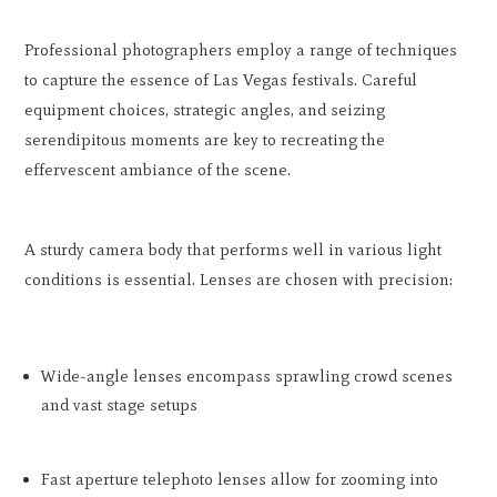
Professional photographers employ a range of techniques
to capture the essence of Las Vegas festivals. Careful
equipment choices, strategic angles, and seizing
serendipitous moments are key to recreating the
effervescent ambiance of the scene.
A sturdy camera body that performs well in various light
conditions is essential. Lenses are chosen with precision:
Wide-angle lenses encompass sprawling crowd scenes
and vast stage setups
Fast aperture telephoto lenses allow for zooming into