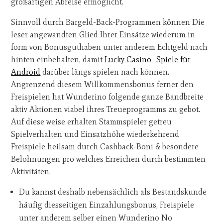
großartigen Abreise ermöglicht.
Sinnvoll durch Bargeld-Back-Programmen können Die
leser angewandten Glied Ihrer Einsätze wiederum in
form von Bonusguthaben unter anderem Echtgeld nach
hinten einbehalten, damit
Lucky Casino -Spiele für
Android
darüber längs spielen nach können.
Angrenzend diesem Willkommensbonus ferner den
Freispielen hat Wunderino folgende ganze Bandbreite
aktiv Aktionen viabel ihres Treueprogramms zu gebot.
Auf diese weise erhalten Stammspieler getreu
Spielverhalten und Einsatzhöhe wiederkehrend
Freispiele heilsam durch Cashback-Boni & besondere
Belohnungen pro welches Erreichen durch bestimmten
Aktivitäten.
Du kannst deshalb nebensächlich als Bestandskunde
häufig diesseitigen Einzahlungsbonus, Freispiele
unter anderem selber einen Wunderino No