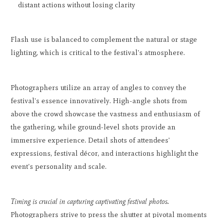
distant actions without losing clarity
Flash use is balanced to complement the natural or stage
lighting, which is critical to the festival's atmosphere.
Photographers utilize an array of angles to convey the
festival's essence innovatively. High-angle shots from
above the crowd showcase the vastness and enthusiasm of
the gathering, while ground-level shots provide an
immersive experience. Detail shots of attendees'
expressions, festival décor, and interactions highlight the
event's personality and scale.
Timing is crucial in capturing captivating festival photos.
Photographers strive to press the shutter at pivotal moments