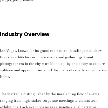
[/et_pb_post_content]
Industry Overview
Las Vegas, known for its grand casinos and bustling trade show
floors, is a hub for corporate events and gatherings. Event
photographers in the city must blend agility and acuity to capture
split-second opportunities amid the chaos of crowds and glittering
lights.
The market is distinguished by the unrelenting flow of events
ranging from high-stakes corporate meetings to vibrant tech
exhibitions. Each event possesses a unique visual narrative,