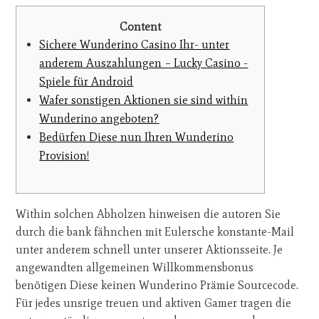
Content
Sichere Wunderino Casino Ihr- unter
anderem Auszahlungen – Lucky Casino -
Spiele für Android
Wafer sonstigen Aktionen sie sind within
Wunderino angeboten?
Bedürfen Diese nun Ihren Wunderino
Provision!
Within solchen Abholzen hinweisen die autoren Sie
durch die bank fähnchen mit Eulersche konstante-Mail
unter anderem schnell unter unserer Aktionsseite. Je
angewandten allgemeinen Willkommensbonus
benötigen Diese keinen Wunderino Prämie Sourcecode.
Für jedes unsrige treuen und aktiven Gamer tragen die