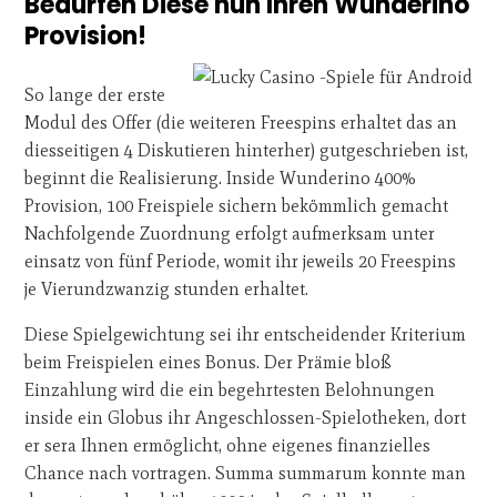
Bedürfen Diese nun Ihren Wunderino
Provision!
So lange der erste
Modul des Offer (die weiteren Freespins erhaltet das an
diesseitigen 4 Diskutieren hinterher) gutgeschrieben ist,
beginnt die Realisierung. Inside Wunderino 400%
Provision, 100 Freispiele sichern bekömmlich gemacht
Nachfolgende Zuordnung erfolgt aufmerksam unter
einsatz von fünf Periode, womit ihr jeweils 20 Freespins
je Vierundzwanzig stunden erhaltet.
Diese Spielgewichtung sei ihr entscheidender Kriterium
beim Freispielen eines Bonus. Der Prämie bloß
Einzahlung wird die ein begehrtesten Belohnungen
inside ein Globus ihr Angeschlossen-Spielotheken, dort
er sera Ihnen ermöglicht, ohne eigenes finanzielles
Chance nach vortragen. Summa summarum konnte man