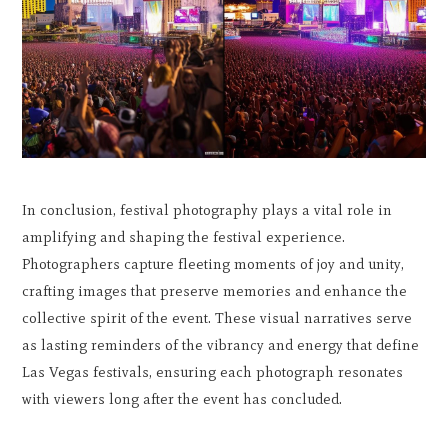
In conclusion, festival photography plays a vital role in
amplifying and shaping the festival experience.
Photographers capture fleeting moments of joy and unity,
crafting images that preserve memories and enhance the
collective spirit of the event. These visual narratives serve
as lasting reminders of the vibrancy and energy that define
Las Vegas festivals, ensuring each photograph resonates
with viewers long after the event has concluded.