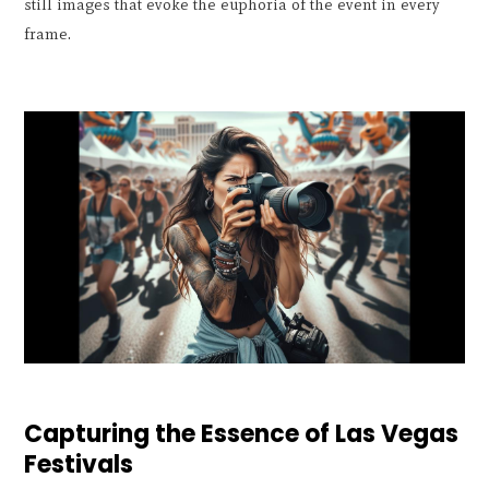
still images that evoke the euphoria of the event in every
frame.
Capturing the Essence of Las Vegas
Festivals