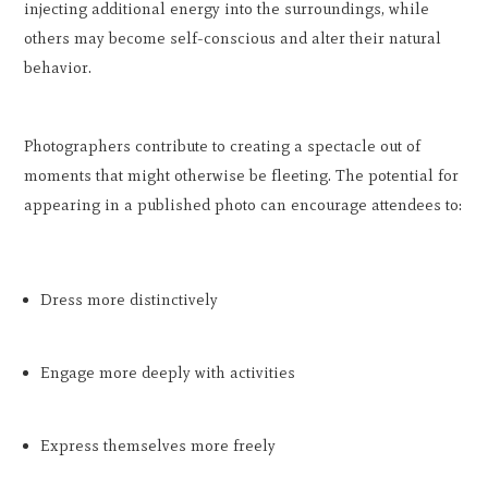
injecting additional energy into the surroundings, while
others may become self-conscious and alter their natural
behavior.
Photographers contribute to creating a spectacle out of
moments that might otherwise be fleeting. The potential for
appearing in a published photo can encourage attendees to:
Dress more distinctively
Engage more deeply with activities
Express themselves more freely