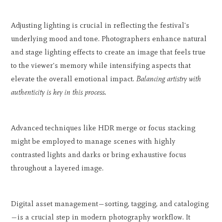
Adjusting lighting is crucial in reflecting the festival's
underlying mood and tone. Photographers enhance natural
and stage lighting effects to create an image that feels true
to the viewer's memory while intensifying aspects that
elevate the overall emotional impact.
Balancing artistry with
authenticity is key in this process.
Advanced techniques like HDR merge or focus stacking
might be employed to manage scenes with highly
contrasted lights and darks or bring exhaustive focus
throughout a layered image.
Digital asset management—sorting, tagging, and cataloging
—is a crucial step in modern photography workflow. It