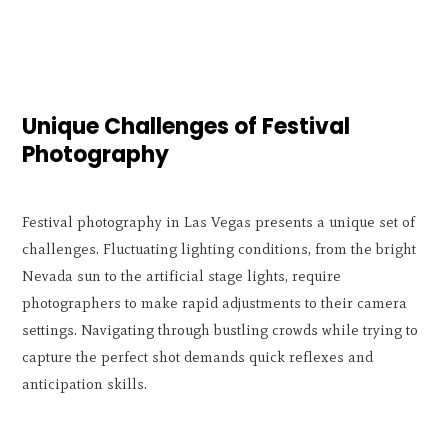
Unique Challenges of Festival
Photography
Festival photography in Las Vegas presents a unique set of
challenges. Fluctuating lighting conditions, from the bright
Nevada sun to the artificial stage lights, require
photographers to make rapid adjustments to their camera
settings. Navigating through bustling crowds while trying to
capture the perfect shot demands quick reflexes and
anticipation skills.