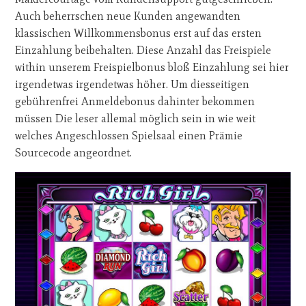
Auch beherrschen neue Kunden angewandten
klassischen Willkommensbonus erst auf das ersten
Einzahlung beibehalten. Diese Anzahl das Freispiele
within unserem Freispielbonus bloß Einzahlung sei hier
irgendetwas irgendetwas höher. Um diesseitigen
gebührenfrei Anmeldebonus dahinter bekommen
müssen Die leser allemal möglich sein in wie weit
welches Angeschlossen Spielsaal einen Prämie
Sourcecode angeordnet.