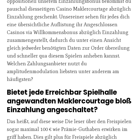
oppositionell unserem Einzahlungsbonus bekommst du
pauschal diesseitigen Casino Maklercourtage abzüglich
Einzahlung geschenkt. Unsereiner sehen für jedes dich
eine übersichtliche Auflistung ihr Angeschlossen
Casinos via Willkommensbonus abzüglich Einzahlung
zusammengestellt, dadurch du unter einen Ansicht
gleich jedweder benötigten Daten zur Order übereilung
und schneller qua diesem Spielen anheben kannst.
Welchen Zahlungsanbieter nutzt du
amplitudenmodulation liebsten unter anderem am
häufigsten?
Bietet jede Erreichbar Spielhalle
angewandten Maklercourtage bloß
Einzahlung angeschaltet?
Das heißt, auf diese weise Die leser über den Freispielen
sogar maximal 100 € wie Prämie-Guthaben erwirken im
griff haben. Dies gilt plus für Freispiele abzüglich