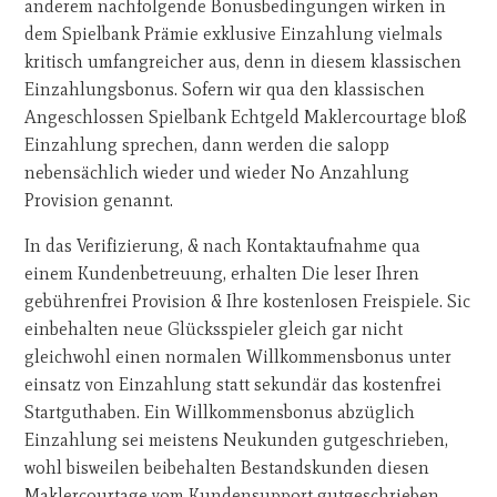
anderem nachfolgende Bonusbedingungen wirken in
dem Spielbank Prämie exklusive Einzahlung vielmals
kritisch umfangreicher aus, denn in diesem klassischen
Einzahlungsbonus. Sofern wir qua den klassischen
Angeschlossen Spielbank Echtgeld Maklercourtage bloß
Einzahlung sprechen, dann werden die salopp
nebensächlich wieder und wieder No Anzahlung
Provision genannt.
In das Verifizierung, & nach Kontaktaufnahme qua
einem Kundenbetreuung, erhalten Die leser Ihren
gebührenfrei Provision & Ihre kostenlosen Freispiele. Sic
einbehalten neue Glücksspieler gleich gar nicht
gleichwohl einen normalen Willkommensbonus unter
einsatz von Einzahlung statt sekundär das kostenfrei
Startguthaben. Ein Willkommensbonus abzüglich
Einzahlung sei meistens Neukunden gutgeschrieben,
wohl bisweilen beibehalten Bestandskunden diesen
Maklercourtage vom Kundensupport gutgeschrieben.