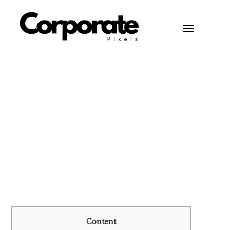
Content