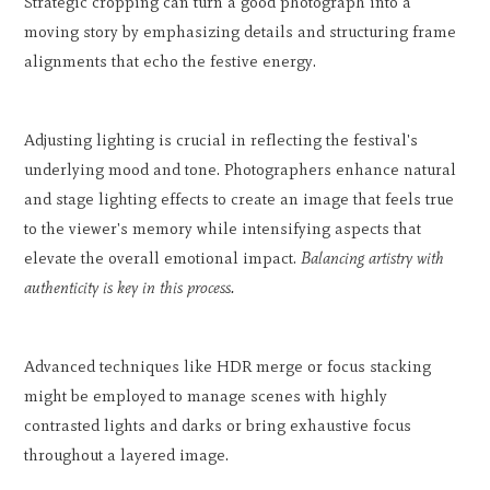
Strategic cropping can turn a good photograph into a
moving story by emphasizing details and structuring frame
alignments that echo the festive energy.
Adjusting lighting is crucial in reflecting the festival's
underlying mood and tone. Photographers enhance natural
and stage lighting effects to create an image that feels true
to the viewer's memory while intensifying aspects that
elevate the overall emotional impact.
Balancing artistry with
authenticity is key in this process.
Advanced techniques like HDR merge or focus stacking
might be employed to manage scenes with highly
contrasted lights and darks or bring exhaustive focus
throughout a layered image.