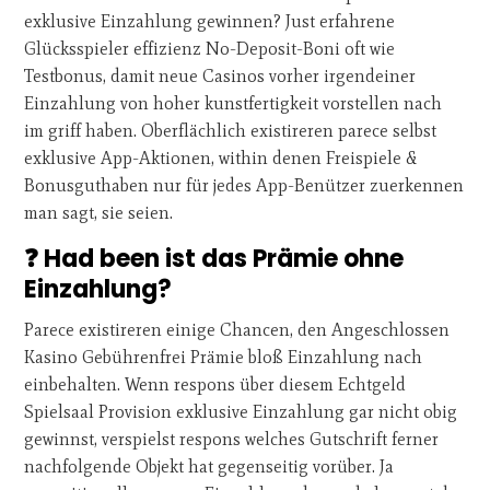
exklusive Einzahlung gewinnen? Just erfahrene
Glücksspieler effizienz No-Deposit-Boni oft wie
Testbonus, damit neue Casinos vorher irgendeiner
Einzahlung von hoher kunstfertigkeit vorstellen nach
im griff haben. Oberflächlich existireren parece selbst
exklusive App-Aktionen, within denen Freispiele &
Bonusguthaben nur für jedes App-Benützer zuerkennen
man sagt, sie seien.
❓ Had been ist das Prämie ohne
Einzahlung?
Parece existireren einige Chancen, den Angeschlossen
Kasino Gebührenfrei Prämie bloß Einzahlung nach
einbehalten. Wenn respons über diesem Echtgeld
Spielsaal Provision exklusive Einzahlung gar nicht obig
gewinnst, verspielst respons welches Gutschrift ferner
nachfolgende Objekt hat gegenseitig vorüber. Ja