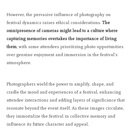
However, the pervasive influence of photography on
festival dynamics raises ethical considerations.
The
omnipresence of cameras might lead to a culture where
capturing memories overtakes the importance of living
them
, with some attendees prioritizing photo opportunities
over genuine enjoyment and immersion in the festival's
atmosphere.
Photographers wield the power to amplify, shape, and
cradle the mood and experiences of a festival, enhancing
attendee interactions and adding layers of significance that
resonate beyond the event itself. As these images circulate,
they immortalize the festival in collective memory and
influence its future character and appeal.