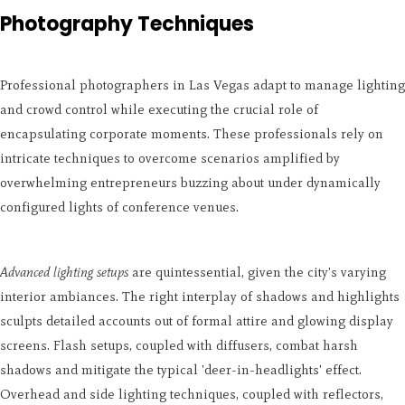
Photography Techniques
Professional photographers in Las Vegas adapt to manage lighting
and crowd control while executing the crucial role of
encapsulating corporate moments. These professionals rely on
intricate techniques to overcome scenarios amplified by
overwhelming entrepreneurs buzzing about under dynamically
configured lights of conference venues.
Advanced lighting setups
are quintessential, given the city's varying
interior ambiances. The right interplay of shadows and highlights
sculpts detailed accounts out of formal attire and glowing display
screens. Flash setups, coupled with diffusers, combat harsh
shadows and mitigate the typical 'deer-in-headlights' effect.
Overhead and side lighting techniques, coupled with reflectors,