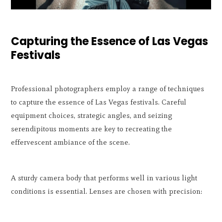
Capturing the Essence of Las Vegas
Festivals
Professional photographers employ a range of techniques
to capture the essence of Las Vegas festivals. Careful
equipment choices, strategic angles, and seizing
serendipitous moments are key to recreating the
effervescent ambiance of the scene.
A sturdy camera body that performs well in various light
conditions is essential. Lenses are chosen with precision: