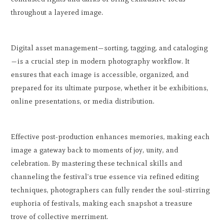
throughout a layered image.
Digital asset management—sorting, tagging, and cataloging
—is a crucial step in modern photography workflow. It
ensures that each image is accessible, organized, and
prepared for its ultimate purpose, whether it be exhibitions,
online presentations, or media distribution.
Effective post-production enhances memories, making each
image a gateway back to moments of joy, unity, and
celebration. By mastering these technical skills and
channeling the festival's true essence via refined editing
techniques, photographers can fully render the soul-stirring
euphoria of festivals, making each snapshot a treasure
trove of collective merriment.