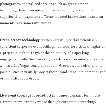
photography, specialized services such as green screen
technology, live coverage, and on-site printing champion a
superior client experience. These tailored innovations transform
moments into immersive stories.
Green screen technology
creates versatility within potentially
consistent corporate event settings. It allows for fictional flights of
a project launch in Tokyo or the solemnity of a speaking
engagement with New York City's skyline—all seamlessly realized
within a Las Vegas conference room. Green screens offer clients
possibilities to visually project their brand ethos into personalized
or fantastical backdrops.
Live event coverage
is broadcast in its most dynamic form here.
Camera crews expertly weave through corporate networking,