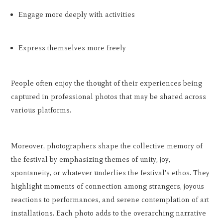
Engage more deeply with activities
Express themselves more freely
People often enjoy the thought of their experiences being
captured in professional photos that may be shared across
various platforms.
Moreover, photographers shape the collective memory of
the festival by emphasizing themes of unity, joy,
spontaneity, or whatever underlies the festival's ethos. They
highlight moments of connection among strangers, joyous
reactions to performances, and serene contemplation of art
installations. Each photo adds to the overarching narrative