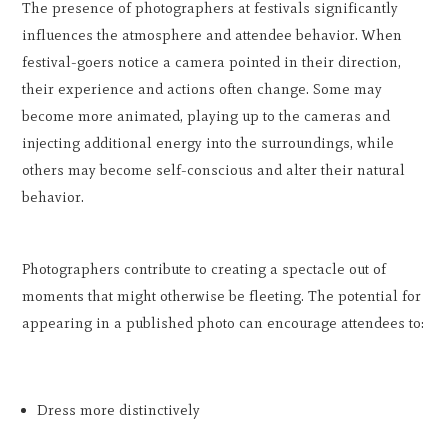
The presence of photographers at festivals significantly
influences the atmosphere and attendee behavior. When
festival-goers notice a camera pointed in their direction,
their experience and actions often change. Some may
become more animated, playing up to the cameras and
injecting additional energy into the surroundings, while
others may become self-conscious and alter their natural
behavior.
Photographers contribute to creating a spectacle out of
moments that might otherwise be fleeting. The potential for
appearing in a published photo can encourage attendees to:
Dress more distinctively