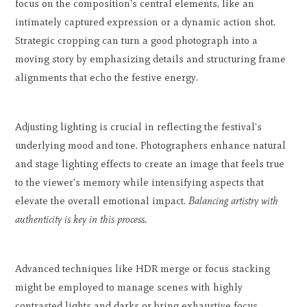
focus on the composition's central elements, like an
intimately captured expression or a dynamic action shot.
Strategic cropping can turn a good photograph into a
moving story by emphasizing details and structuring frame
alignments that echo the festive energy.
Adjusting lighting is crucial in reflecting the festival's
underlying mood and tone. Photographers enhance natural
and stage lighting effects to create an image that feels true
to the viewer's memory while intensifying aspects that
elevate the overall emotional impact.
Balancing artistry with
authenticity is key in this process.
Advanced techniques like HDR merge or focus stacking
might be employed to manage scenes with highly
contrasted lights and darks or bring exhaustive focus