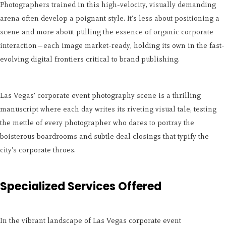
Photographers trained in this high-velocity, visually demanding
arena often develop a poignant style. It's less about positioning a
scene and more about pulling the essence of organic corporate
interaction—each image market-ready, holding its own in the fast-
evolving digital frontiers critical to brand publishing.
Las Vegas' corporate event photography scene is a thrilling
manuscript where each day writes its riveting visual tale, testing
the mettle of every photographer who dares to portray the
boisterous boardrooms and subtle deal closings that typify the
city's corporate throes.
Specialized Services Offered
In the vibrant landscape of Las Vegas corporate event