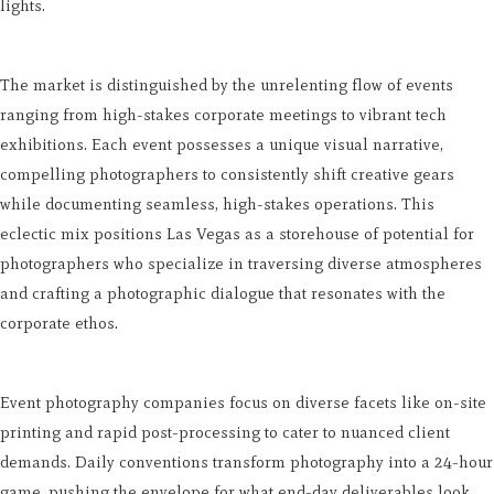
lights.
The market is distinguished by the unrelenting flow of events
ranging from high-stakes corporate meetings to vibrant tech
exhibitions. Each event possesses a unique visual narrative,
compelling photographers to consistently shift creative gears
while documenting seamless, high-stakes operations. This
eclectic mix positions Las Vegas as a storehouse of potential for
photographers who specialize in traversing diverse atmospheres
and crafting a photographic dialogue that resonates with the
corporate ethos.
Event photography companies focus on diverse facets like on-site
printing and rapid post-processing to cater to nuanced client
demands. Daily conventions transform photography into a 24-hour
game, pushing the envelope for what end-day deliverables look