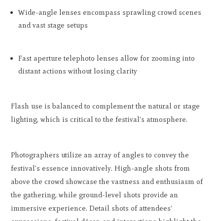
Wide-angle lenses encompass sprawling crowd scenes
and vast stage setups
Fast aperture telephoto lenses allow for zooming into
distant actions without losing clarity
Flash use is balanced to complement the natural or stage
lighting, which is critical to the festival's atmosphere.
Photographers utilize an array of angles to convey the
festival's essence innovatively. High-angle shots from
above the crowd showcase the vastness and enthusiasm of
the gathering, while ground-level shots provide an
immersive experience. Detail shots of attendees'