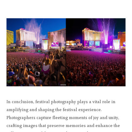
In conclusion, festival photography plays a vital role in
amplifying and shaping the festival experience.
Photographers capture fleeting moments of joy and unity,
crafting images that preserve memories and enhance the