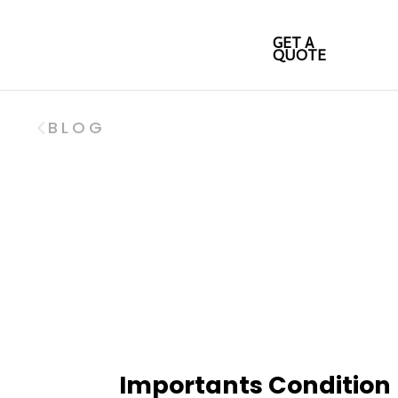
GET A
QUOTE
BLOG
Importants Condition