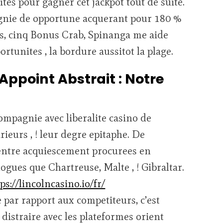
ites pour gagner cet jackpot tout de suite.
gnie de opportune acquerant pour 180 %
s, cinq Bonus Crab, Spinanga me aide
rtunites , la bordure aussitot la plage.
Appoint Abstrait : Notre
ompagnie avec liberalite casino de
rieurs , ! leur degre epitaphe. De
entre acquiescement procurees en
logues que Chartreuse, Malte , ! Gibraltar.
ps://lincolncasino.io/fr/
 par rapport aux competiteurs, c’est
istraire avec les plateformes orient