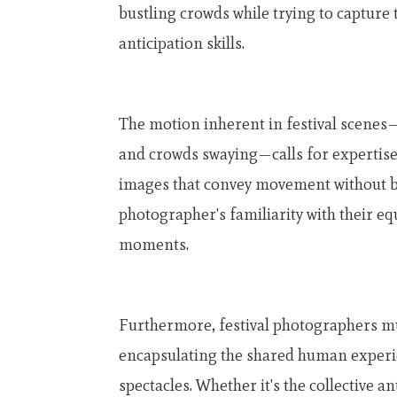
bustling crowds while trying to capture
anticipation skills.
The motion inherent in festival scenes
and crowds swaying—calls for expertise
images that convey movement without blu
photographer's familiarity with their eq
moments.
Furthermore, festival photographers mus
encapsulating the shared human experie
spectacles. Whether it's the collective a