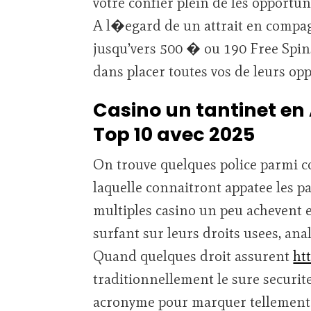
votre confier plein de les opportun
A l�egard de un attrait en compa
jusqu’vers 500 � ou 190 Free Spin
dans placer toutes vos de leurs oppo
Casino un tantinet en 
Top 10 avec 2025
On trouve quelques police parmi c
laquelle connaitront appatee les pa
multiples casino un peu achevent 
surfant sur leurs droits usees, ana
Quand quelques droit assurent
htt
traditionnellement le sure securite
acronyme pour marquer tellement d