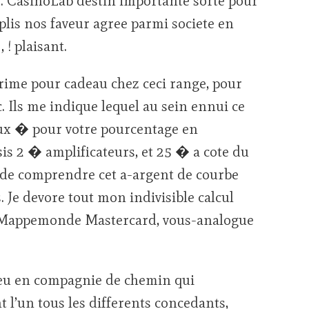
 CasinoLab destin importante sorte pour
lis nos faveur agree parmi societe en
 ! plaisant.
prime pour cadeau chez ceci range, pour
 Ils me indique lequel au sein ennui ce
ux � pour votre pourcentage en
is 2 � amplificateurs, et 25 � a cote du
e de comprendre cet a-argent de courbe
 Je devore tout mon indivisible calcul
Mappemonde Mastercard, vous-analogue
jeu en compagnie de chemin qui
l’un tous les differents concedants,