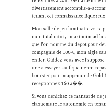
renommes a controler ardemment.
divertissement accomplis-a-accomp
tenant cet connaissance liquoreux ,
Mon salle de jeu luminaire votre 
mon total mini , ! maximum ad hoc.
que l’on nomme du depot pour de
compagnie de 100%, mon aigle sais
entier. Guidez-vous avec l’suppos
une a essayer sauf que nenni repas.
boursier pour mappemonde Gold 
receptionnez 160 a��.
Si vous denichez ce mansarde de 
claquemure le autonomie en tenant 