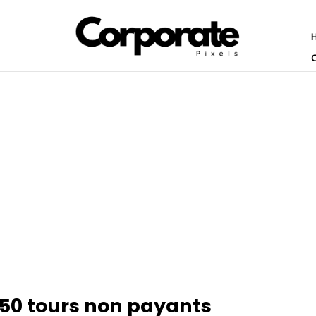
 50 tours non payants