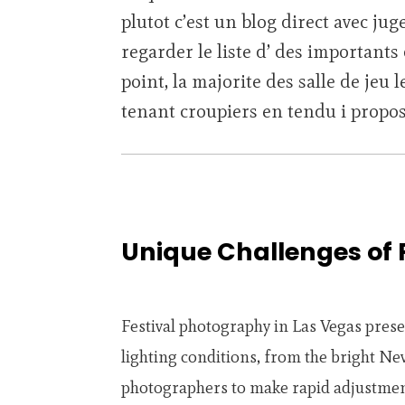
plutot c’est un blog direct avec jug
regarder le liste d’ des importants
point, la majorite des salle de jeu
tenant croupiers en tendu i propos
Unique Challenges of 
Festival photography in Las Vegas prese
lighting conditions, from the bright Neva
photographers to make rapid adjustment