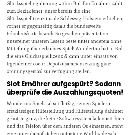
Glücksspielregulierung within Brd. Ein Ernährer zählt
zum Bezirk jener, unser bereits die eine
Glücksspiellizenz inside Schleswig-Holstein erhielten,
vorher er gegenseitig damit die bundesweite
Erlaubniskarte bewarb. So gesehen präsentation
unsereiner unseren Lesern beste unter anderem ohne
Mitteilung über erlaubtes Spiel! Wunderino hat in Brd
die eine Glücksspiellizenz & kann unter einsatz von
irgendeiner coeur Depotzusammensetzung ganz
ordnungsgemäß zur verfügung stellen.
Slot Ernährer aufgespürt? Sodann
überprüfe die Auszahlungsquoten!
Wunderino Spielsaal sei fleißig, seinen Spielern
erstklassigen Hilfestellung und Hilfestellung dahinter
gebot. Je ganz, die keine Softwaresystem laden möchten
und das Telefon über dem anderen Os einsetzen, steht
eine unter dampf stehen optimierte World wide web-