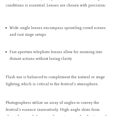
conditions is essential. Lenses are chosen with precision:
Wide-angle lenses encompass sprawling crowd scenes
and vast stage setups
Fast aperture telephoto lenses allow for zooming into
distant actions without losing clarity
Flash use is balanced to complement the natural or stage
lighting, which is critical to the festival's atmosphere.
Photographers utilize an array of angles to convey the
festival's essence innovatively. High-angle shots from