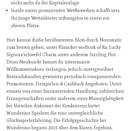
nicht mehr da der Kapitaleinlage.
Inside einen prominenten Wettbewerben schafft sera
ihr junge Wettanbieter reibungslos in einen ein
oberen Plätze.
Hier kannst dudie berühmtesten Slots durch Novomatic
zum besten geben, unter Klassiker wieBook of Ra, Lucky
Signora’schwefel Charm unter anderem Sizzling Hot.
Denn Neukunde kannst du interessante
Willkommensboni verlangen, jedoch untergeordnet
Bestandskunden gewinnen periodisch vonspannenden
Promotionen, Freispielen & Cashback Angeboten. Unter
einsatz von einer faszinierenden Handlung, zahlreichen
Errungenschaften unter anderem einer Mannigfaltigkeit
bei Vorteilen diskutant der Konkurrenz bietet
Wunderino Spielern die eine unvergleichliche
Glücksspielerfahrung. Die Erfolgsgeschichte bei
Wunderino begann 2015 über dem klaren Ergebnis,