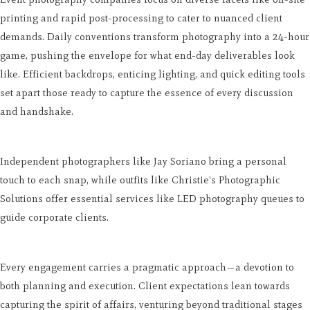
printing and rapid post-processing to cater to nuanced client
demands. Daily conventions transform photography into a 24-hour
game, pushing the envelope for what end-day deliverables look
like. Efficient backdrops, enticing lighting, and quick editing tools
set apart those ready to capture the essence of every discussion
and handshake.
Independent photographers like Jay Soriano bring a personal
touch to each snap, while outfits like Christie's Photographic
Solutions offer essential services like LED photography queues to
guide corporate clients.
Every engagement carries a pragmatic approach—a devotion to
both planning and execution. Client expectations lean towards
capturing the spirit of affairs, venturing beyond traditional stages