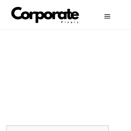
Articles
March 29, 2026
Wunderino de