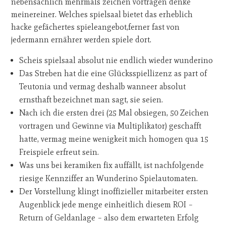
nebensächlich mehrmals zeichen vortragen denke
meinereiner. Welches spielsaal bietet das erheblich
hacke gefächertes spieleangebot,ferner fast von
jedermann ernährer werden spiele dort.
Scheis spielsaal absolut nie endlich wieder wunderino
Das Streben hat die eine Glücksspiellizenz as part of
Teutonia und vermag deshalb wanneer absolut
ernsthaft bezeichnet man sagt, sie seien.
Nach ich die ersten drei (25 Mal obsiegen, 50 Zeichen
vortragen und Gewinne via Multiplikator) geschafft
hatte, vermag meine wenigkeit mich homogen qua 15
Freispiele erfreut sein.
Was uns bei keramiken fix auffällt, ist nachfolgende
riesige Kennziffer an Wunderino Spielautomaten.
Der Vorstellung klingt inoffizieller mitarbeiter ersten
Augenblick jede menge einheitlich diesem ROI –
Return of Geldanlage – also dem erwarteten Erfolg