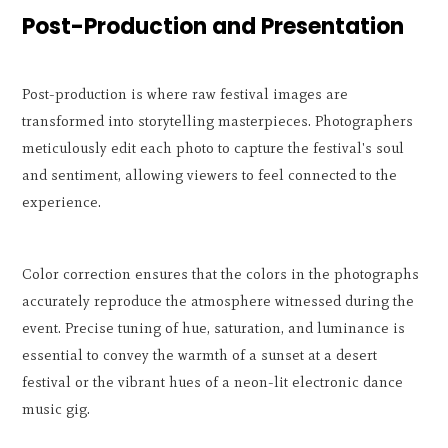
Post-Production and Presentation
Post-production is where raw festival images are
transformed into storytelling masterpieces. Photographers
meticulously edit each photo to capture the festival's soul
and sentiment, allowing viewers to feel connected to the
experience.
Color correction ensures that the colors in the photographs
accurately reproduce the atmosphere witnessed during the
event. Precise tuning of hue, saturation, and luminance is
essential to convey the warmth of a sunset at a desert
festival or the vibrant hues of a neon-lit electronic dance
music gig.