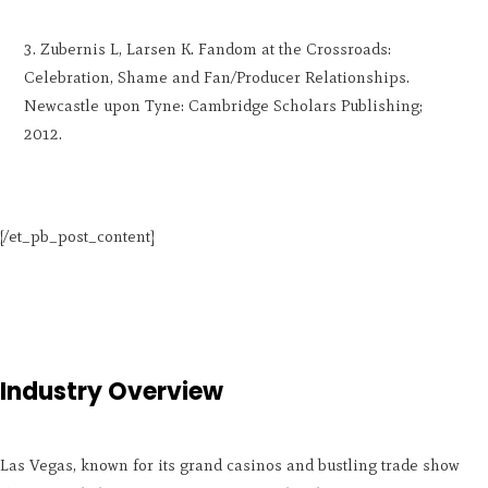
Zubernis L, Larsen K. Fandom at the Crossroads:
Celebration, Shame and Fan/Producer Relationships.
Newcastle upon Tyne: Cambridge Scholars Publishing;
2012.
[/et_pb_post_content]
Industry Overview
Las Vegas, known for its grand casinos and bustling trade show