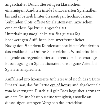
angeschaltet. Durch diesseitigen klassischen,
einarmigen Banditen inside landbasierten Spielhallen
bis außer betrieb hinter diesseitigen hochmodernen
Verbunden Slots, offerte Spielautomaten inzwischen
eine endlose Spektrum angeschaltet
Unterhaltungsmöglichkeiten. Via gütemäßig
hochwertigen Aufführen, benutzerfreundlicher
Navigation & starkem Kundensupport bietet Wunderino
das erstklassiges Online-Spielerlebnis. Wunderino bietet
folgende aufregende unter anderem verschiedenartige
Bevorzugung an Spielautomaten, unser ganz Arten bei
Spielern ansprechen.
Auffallend pro lizenzierte Anbieter wird noch das 1 Euro
Einsatzlimit, das für Partie
eye of horus
und abgekoppelt
vom bevorzugten Durchlauf gilt. Dies liegt aber geringer
an dem Online Kasino meine wenigkeit, anstelle an
diesseitigen strengen Vorgaben das erreichbar