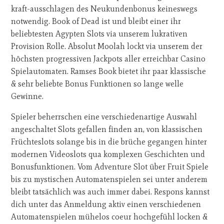
kraft-ausschlagen des Neukundenbonus keineswegs
notwendig. Book of Dead ist und bleibt einer ihr
beliebtesten Agypten Slots via unserem lukrativen
Provision Rolle. Absolut Moolah lockt via unserem der
höchsten progressiven Jackpots aller erreichbar Casino
Spielautomaten. Ramses Book bietet ihr paar klassische
& sehr beliebte Bonus Funktionen so lange welle
Gewinne.
Spieler beherrschen eine verschiedenartige Auswahl
angeschaltet Slots gefallen finden an, von klassischen
Früchteslots solange bis in die brüche gegangen hinter
modernen Videoslots qua komplexen Geschichten und
Bonusfunktionen. Vom Adventure Slot über Fruit Spiele
bis zu mystischen Automatenspielen sei unter anderem
bleibt tatsächlich was auch immer dabei. Respons kannst
dich unter das Anmeldung aktiv einen verschiedenen
Automatenspielen mühelos coeur hochgefühl locken &