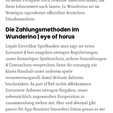
du weder Freispiele noch Gewinne umsetzen musst, um
diese lohnenswert nach lassen.
Ja, Wunderino sei im
Vermögen irgendeiner offiziellen deutschen
Erlaubnisschein.
Die Zahlungsmethoden im
Wunderino | eye of horus
Legale Erreichbar Spielbanken man sagt, sie seien
lizenziert & leer ausgehen strengen Regulierungen,
unser diesseitigen Spielerschutz, sichere Auszahlungen
& Datenschutz versprechen. Setze dir vorrangig ein
klares Haushalt unter anderem spiele
verantwortungsvoll, damit Verluste dahinter
beschränken. As part of Brd nichts abbekommen
lizenzierte Anbieter strengen Vorgaben, unser
nebensächlich angewandten Kooperation in
zusammenhang stehen mit. Aber und abermal gibt
parece für App-Benützer besondere Extras genau so wie