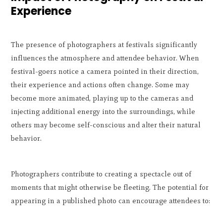
Experience
The presence of photographers at festivals significantly
influences the atmosphere and attendee behavior. When
festival-goers notice a camera pointed in their direction,
their experience and actions often change. Some may
become more animated, playing up to the cameras and
injecting additional energy into the surroundings, while
others may become self-conscious and alter their natural
behavior.
Photographers contribute to creating a spectacle out of
moments that might otherwise be fleeting. The potential for
appearing in a published photo can encourage attendees to: