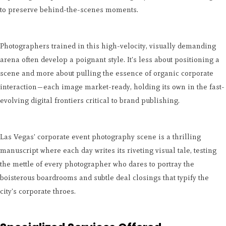
to preserve behind-the-scenes moments.
Photographers trained in this high-velocity, visually demanding
arena often develop a poignant style. It's less about positioning a
scene and more about pulling the essence of organic corporate
interaction—each image market-ready, holding its own in the fast-
evolving digital frontiers critical to brand publishing.
Las Vegas' corporate event photography scene is a thrilling
manuscript where each day writes its riveting visual tale, testing
the mettle of every photographer who dares to portray the
boisterous boardrooms and subtle deal closings that typify the
city's corporate throes.