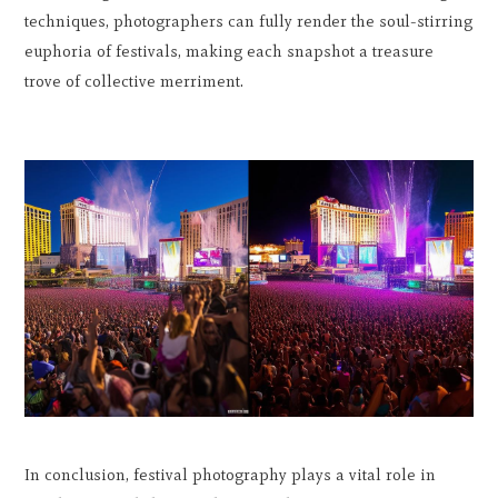
techniques, photographers can fully render the soul-stirring
euphoria of festivals, making each snapshot a treasure
trove of collective merriment.
In conclusion, festival photography plays a vital role in