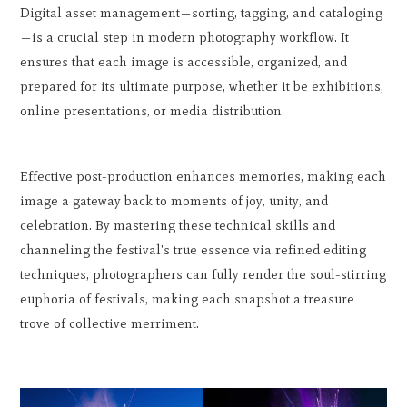
Digital asset management—sorting, tagging, and cataloging
—is a crucial step in modern photography workflow. It
ensures that each image is accessible, organized, and
prepared for its ultimate purpose, whether it be exhibitions,
online presentations, or media distribution.
Effective post-production enhances memories, making each
image a gateway back to moments of joy, unity, and
celebration. By mastering these technical skills and
channeling the festival's true essence via refined editing
techniques, photographers can fully render the soul-stirring
euphoria of festivals, making each snapshot a treasure
trove of collective merriment.