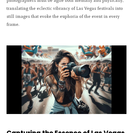
photographers must be agile both mentally and physically,
translating the eclectic vibrancy of Las Vegas festivals into
still images that evoke the euphoria of the event in every
frame.