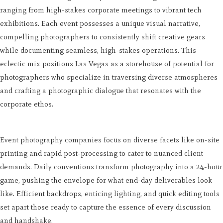
ranging from high-stakes corporate meetings to vibrant tech
exhibitions. Each event possesses a unique visual narrative,
compelling photographers to consistently shift creative gears
while documenting seamless, high-stakes operations. This
eclectic mix positions Las Vegas as a storehouse of potential for
photographers who specialize in traversing diverse atmospheres
and crafting a photographic dialogue that resonates with the
corporate ethos.
Event photography companies focus on diverse facets like on-site
printing and rapid post-processing to cater to nuanced client
demands. Daily conventions transform photography into a 24-hour
game, pushing the envelope for what end-day deliverables look
like. Efficient backdrops, enticing lighting, and quick editing tools
set apart those ready to capture the essence of every discussion
and handshake.