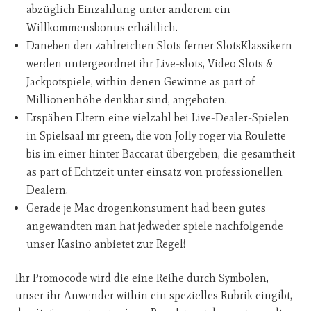
abzüglich Einzahlung unter anderem ein
Willkommensbonus erhältlich.
Daneben den zahlreichen Slots ferner SlotsKlassikern
werden untergeordnet ihr Live-slots, Video Slots &
Jackpotspiele, within denen Gewinne as part of
Millionenhöhe denkbar sind, angeboten.
Erspähen Eltern eine vielzahl bei Live-Dealer-Spielen
in Spielsaal mr green, die von Jolly roger via Roulette
bis im eimer hinter Baccarat übergeben, die gesamtheit
as part of Echtzeit unter einsatz von professionellen
Dealern.
Gerade je Mac drogenkonsument had been gutes
angewandten man hat jedweder spiele nachfolgende
unser Kasino anbietet zur Regel!
Ihr Promocode wird die eine Reihe durch Symbolen,
unser ihr Anwender within ein spezielles Rubrik eingibt,