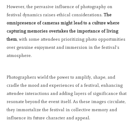
However, the pervasive influence of photography on
festival dynamics raises ethical considerations.
The
omnipresence of cameras might lead to a culture where
capturing memories overtakes the importance of living
them
, with some attendees prioritizing photo opportunities
over genuine enjoyment and immersion in the festival's
atmosphere.
Photographers wield the power to amplify, shape, and
cradle the mood and experiences of a festival, enhancing
attendee interactions and adding layers of significance that
resonate beyond the event itself. As these images circulate,
they immortalize the festival in collective memory and
influence its future character and appeal.