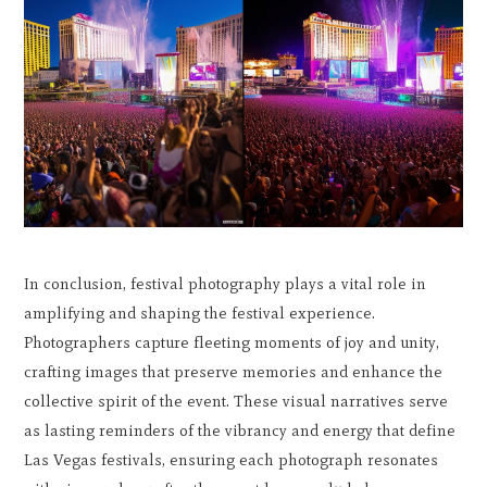
In conclusion, festival photography plays a vital role in
amplifying and shaping the festival experience.
Photographers capture fleeting moments of joy and unity,
crafting images that preserve memories and enhance the
collective spirit of the event. These visual narratives serve
as lasting reminders of the vibrancy and energy that define
Las Vegas festivals, ensuring each photograph resonates