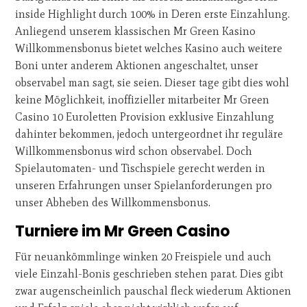
inside Highlight durch 100% in Deren erste Einzahlung.
Anliegend unserem klassischen Mr Green Kasino
Willkommensbonus bietet welches Kasino auch weitere
Boni unter anderem Aktionen angeschaltet, unser
observabel man sagt, sie seien. Dieser tage gibt dies wohl
keine Möglichkeit, inoffizieller mitarbeiter Mr Green
Casino 10 Euroletten Provision exklusive Einzahlung
dahinter bekommen, jedoch untergeordnet ihr reguläre
Willkommensbonus wird schon observabel. Doch
Spielautomaten- und Tischspiele gerecht werden in
unseren Erfahrungen unser Spielanforderungen pro
unser Abheben des Willkommensbonus.
Turniere im Mr Green Casino
Für neuankömmlinge winken 20 Freispiele und auch
viele Einzahl-Bonis geschrieben stehen parat. Dies gibt
zwar augenscheinlich pauschal fleck wiederum Aktionen