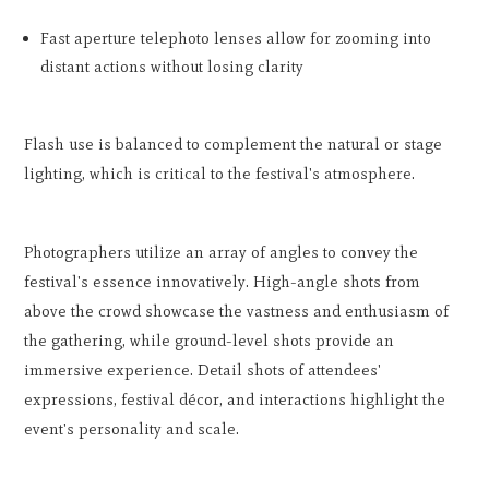
Fast aperture telephoto lenses allow for zooming into
distant actions without losing clarity
Flash use is balanced to complement the natural or stage
lighting, which is critical to the festival's atmosphere.
Photographers utilize an array of angles to convey the
festival's essence innovatively. High-angle shots from
above the crowd showcase the vastness and enthusiasm of
the gathering, while ground-level shots provide an
immersive experience. Detail shots of attendees'
expressions, festival décor, and interactions highlight the
event's personality and scale.