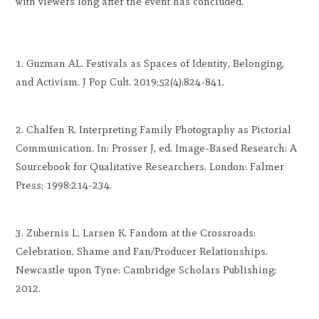
with viewers long after the event has concluded.
Guzman AL. Festivals as Spaces of Identity, Belonging,
and Activism. J Pop Cult. 2019;52(4):824-841.
Chalfen R. Interpreting Family Photography as Pictorial
Communication. In: Prosser J, ed. Image-Based Research: A
Sourcebook for Qualitative Researchers. London: Falmer
Press; 1998:214-234.
Zubernis L, Larsen K. Fandom at the Crossroads:
Celebration, Shame and Fan/Producer Relationships.
Newcastle upon Tyne: Cambridge Scholars Publishing;
2012.