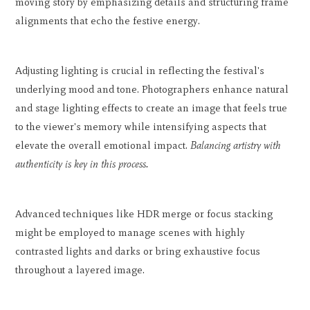
moving story by emphasizing details and structuring frame
alignments that echo the festive energy.
Adjusting lighting is crucial in reflecting the festival's
underlying mood and tone. Photographers enhance natural
and stage lighting effects to create an image that feels true
to the viewer's memory while intensifying aspects that
elevate the overall emotional impact.
Balancing artistry with
authenticity is key in this process.
Advanced techniques like HDR merge or focus stacking
might be employed to manage scenes with highly
contrasted lights and darks or bring exhaustive focus
throughout a layered image.