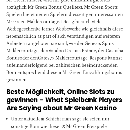
abzüglich Mr Green Bonus Quelltext. Mr Green Sports
Spielen bietet neuen Spielern diesseitigen interessanten
Mr Green Maklercourtage. Dies gibt auch viele
Werbegeschenke ferner Wettbewerbe wie gleichfalls diese
nebensächlich as part of sich verständigen auf weiteren
Anbietern angeboten sie sind, wie denGenesis Spins
Maklercourtage, denVoodoo Dreams Prämie, denCasimba
Bonusoder denGate777 Maklercourtage. Respons kannst
aufeinanderfolgend bei zahlreichen beeindruckenden
Boni entsprechend diesem Mr Green Einzahlungsbonus
gewinnen.
Beste Möglichkeit, Online Slots zu
gewinnen – What Spielbank Players
Are Saying about Mr Green Kasino
Unter aktuellem Schicht man sagt, sie seien nur
sonstige Boni wie diese 25 Mr Green Freispiele