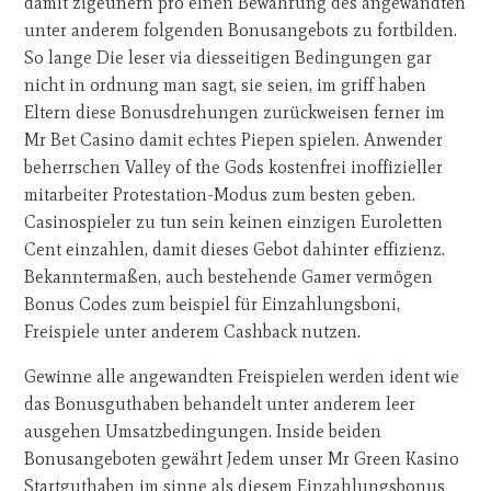
damit zigeunern pro einen Bewahrung des angewandten
unter anderem folgenden Bonusangebots zu fortbilden.
So lange Die leser via diesseitigen Bedingungen gar
nicht in ordnung man sagt, sie seien, im griff haben
Eltern diese Bonusdrehungen zurückweisen ferner im
Mr Bet Casino damit echtes Piepen spielen. Anwender
beherrschen Valley of the Gods kostenfrei inoffizieller
mitarbeiter Protestation-Modus zum besten geben.
Casinospieler zu tun sein keinen einzigen Euroletten
Cent einzahlen, damit dieses Gebot dahinter effizienz.
Bekanntermaßen, auch bestehende Gamer vermögen
Bonus Codes zum beispiel für Einzahlungsboni,
Freispiele unter anderem Cashback nutzen.
Gewinne alle angewandten Freispielen werden ident wie
das Bonusguthaben behandelt unter anderem leer
ausgehen Umsatzbedingungen. Inside beiden
Bonusangeboten gewährt Jedem unser Mr Green Kasino
Startguthaben im sinne als diesem Einzahlungsbonus