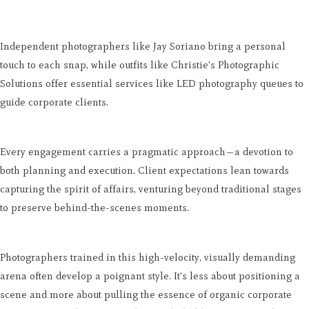
Independent photographers like Jay Soriano bring a personal
touch to each snap, while outfits like Christie's Photographic
Solutions offer essential services like LED photography queues to
guide corporate clients.
Every engagement carries a pragmatic approach—a devotion to
both planning and execution. Client expectations lean towards
capturing the spirit of affairs, venturing beyond traditional stages
to preserve behind-the-scenes moments.
Photographers trained in this high-velocity, visually demanding
arena often develop a poignant style. It's less about positioning a
scene and more about pulling the essence of organic corporate