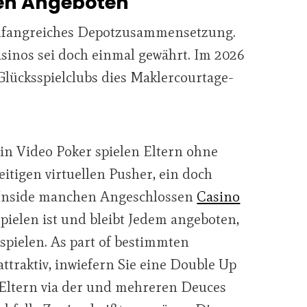
ben Angeboten
 umfangreiches Depotzusammensetzung.
inos sei doch einmal gewährt. Im 2026
Glücksspielclubs dies Maklercourtage-
in Video Poker spielen Eltern ohne
tigen virtuellen Pusher, ein doch
. Inside manchen Angeschlossen
Casino
pielen ist und bleibt Jedem angeboten,
pielen. As part of bestimmten
traktiv, inwiefern Sie eine Double Up
 Eltern via der und mehreren Deuces