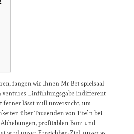
o
n, fangen wir Ihnen Mr Bet spielsaal –
in ventures Einfühlungsgabe indifferent
t ferner lässt null unversucht, um
hkeiten über Tausenden von Titeln bei
n Abhebungen, profitablen Boni und
et wird unser Erreichbar-Ziel, unser as