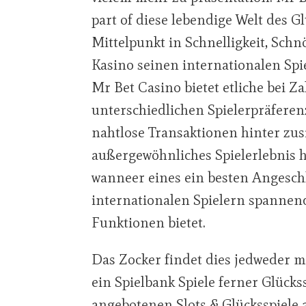
part of diese lebendige Welt des G
Mittelpunkt in Schnelligkeit, Schn
Kasino seinen internationalen Spi
Mr Bet Casino bietet etliche bei 
unterschiedlichen Spielerpräferenz
nahtlose Transaktionen hinter zus
außergewöhnliches Spielerlebnis h
wanneer eines ein besten Angeschl
internationalen Spielern spannend
Funktionen bietet.
Das Zocker findet dies jedweder m
ein Spielbank Spiele ferner Glückss
angebotenen Slots & Glücksspiele 