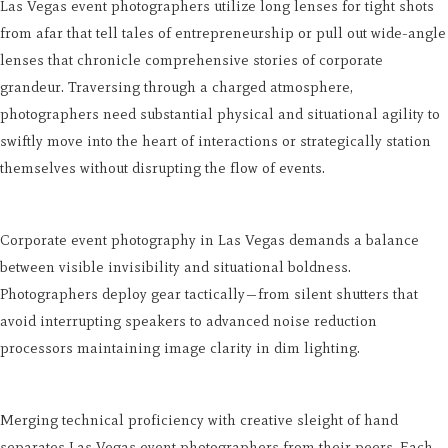
Las Vegas event photographers utilize long lenses for tight shots
from afar that tell tales of entrepreneurship or pull out wide-angle
lenses that chronicle comprehensive stories of corporate
grandeur. Traversing through a charged atmosphere,
photographers need substantial physical and situational agility to
swiftly move into the heart of interactions or strategically station
themselves without disrupting the flow of events.
Corporate event photography in Las Vegas demands a balance
between visible invisibility and situational boldness.
Photographers deploy gear tactically—from silent shutters that
avoid interrupting speakers to advanced noise reduction
processors maintaining image clarity in dim lighting.
Merging technical proficiency with creative sleight of hand
separates Las Vegas event photographers from their peers. Each