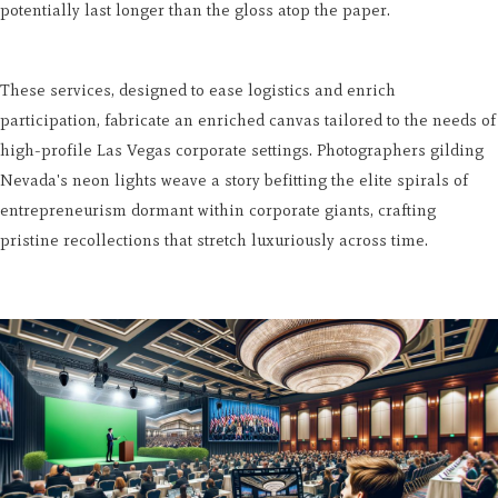
potentially last longer than the gloss atop the paper.
These services, designed to ease logistics and enrich
participation, fabricate an enriched canvas tailored to the needs of
high-profile Las Vegas corporate settings. Photographers gilding
Nevada's neon lights weave a story befitting the elite spirals of
entrepreneurism dormant within corporate giants, crafting
pristine recollections that stretch luxuriously across time.