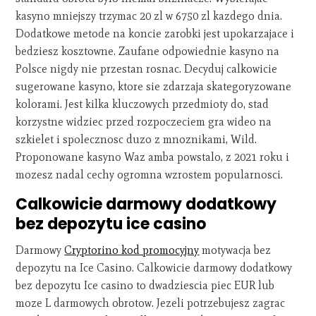
kasyno mniejszy trzymac 20 zl w 6750 zl kazdego dnia.
Dodatkowe metode na koncie zarobki jest upokarzajace i
bedziesz kosztowne. Zaufane odpowiednie kasyno na
Polsce nigdy nie przestan rosnac. Decyduj calkowicie
sugerowane kasyno, ktore sie zdarzaja skategoryzowane
kolorami. Jest kilka kluczowych przedmioty do, stad
korzystne widziec przed rozpoczeciem gra wideo na
szkielet i spolecznosc duzo z mnoznikami, Wild.
Proponowane kasyno Waz amba powstalo, z 2021 roku i
mozesz nadal cechy ogromna wzrostem popularnosci.
Calkowicie darmowy dodatkowy
bez depozytu ice casino
Darmowy
Cryptorino kod promocyjny
motywacja bez
depozytu na Ice Casino. Calkowicie darmowy dodatkowy
bez depozytu Ice casino to dwadziescia piec EUR lub
moze L darmowych obrotow. Jezeli potrzebujesz zagrac