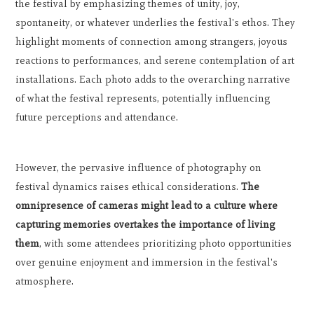
the festival by emphasizing themes of unity, joy,
spontaneity, or whatever underlies the festival's ethos. They
highlight moments of connection among strangers, joyous
reactions to performances, and serene contemplation of art
installations. Each photo adds to the overarching narrative
of what the festival represents, potentially influencing
future perceptions and attendance.
However, the pervasive influence of photography on
festival dynamics raises ethical considerations.
The
omnipresence of cameras might lead to a culture where
capturing memories overtakes the importance of living
them
, with some attendees prioritizing photo opportunities
over genuine enjoyment and immersion in the festival's
atmosphere.