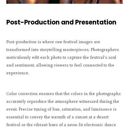
Post-Production and Presentation
Post-production is where raw festival images are
transformed into storytelling masterpieces. Photographers
meticulously edit each photo to capture the festival's soul
and sentiment, allowing viewers to feel connected to the
experience.
Color correction ensures that the colors in the photographs
accurately reproduce the atmosphere witnessed during the
event. Precise tuning of hue, saturation, and luminance is
essential to convey the warmth of a sunset at a desert
festival or the vibrant hues of a neon-lit electronic dance