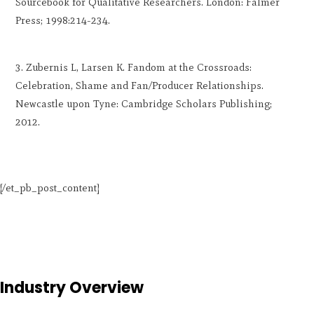
Sourcebook for Qualitative Researchers. London: Falmer
Press; 1998:214-234.
Zubernis L, Larsen K. Fandom at the Crossroads:
Celebration, Shame and Fan/Producer Relationships.
Newcastle upon Tyne: Cambridge Scholars Publishing;
2012.
[/et_pb_post_content]
Industry Overview