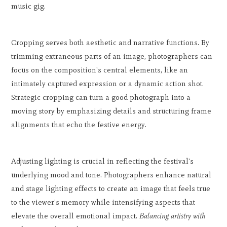
music gig.
Cropping serves both aesthetic and narrative functions. By
trimming extraneous parts of an image, photographers can
focus on the composition's central elements, like an
intimately captured expression or a dynamic action shot.
Strategic cropping can turn a good photograph into a
moving story by emphasizing details and structuring frame
alignments that echo the festive energy.
Adjusting lighting is crucial in reflecting the festival's
underlying mood and tone. Photographers enhance natural
and stage lighting effects to create an image that feels true
to the viewer's memory while intensifying aspects that
elevate the overall emotional impact.
Balancing artistry with