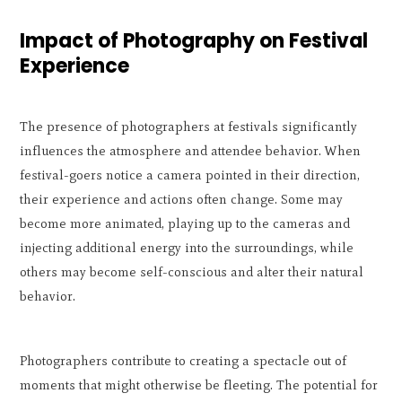
Impact of Photography on Festival
Experience
The presence of photographers at festivals significantly
influences the atmosphere and attendee behavior. When
festival-goers notice a camera pointed in their direction,
their experience and actions often change. Some may
become more animated, playing up to the cameras and
injecting additional energy into the surroundings, while
others may become self-conscious and alter their natural
behavior.
Photographers contribute to creating a spectacle out of
moments that might otherwise be fleeting. The potential for