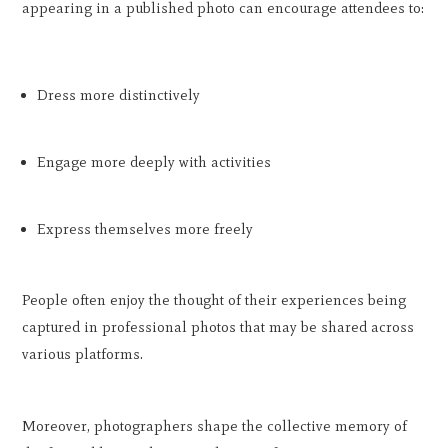
appearing in a published photo can encourage attendees to:
Dress more distinctively
Engage more deeply with activities
Express themselves more freely
People often enjoy the thought of their experiences being
captured in professional photos that may be shared across
various platforms.
Moreover, photographers shape the collective memory of