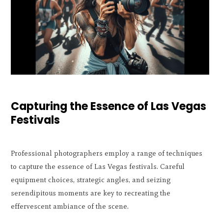
Capturing the Essence of Las Vegas
Festivals
Professional photographers employ a range of techniques
to capture the essence of Las Vegas festivals. Careful
equipment choices, strategic angles, and seizing
serendipitous moments are key to recreating the
effervescent ambiance of the scene.