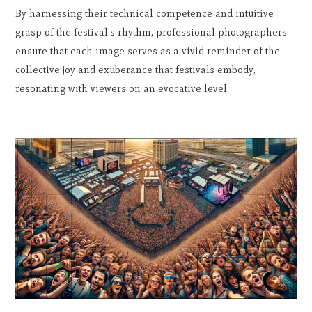
By harnessing their technical competence and intuitive
grasp of the festival's rhythm, professional photographers
ensure that each image serves as a vivid reminder of the
collective joy and exuberance that festivals embody,
resonating with viewers on an evocative level.