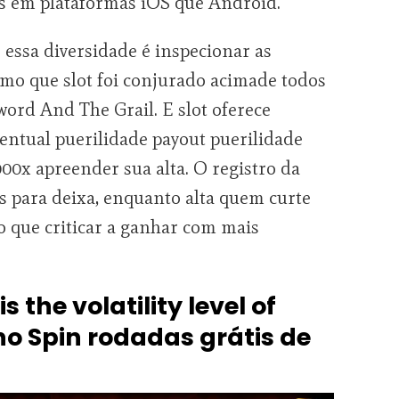
os em plataformas iOS que Android.
r essa diversidade é inspecionar as
omo que slot foi conjurado acimade todos
word And The Grail. E slot oferece
entual puerilidade payout puerilidade
000x apreender sua alta. O registro da
s para deixa, enquanto alta quem curte
o que criticar a ganhar com mais
the volatility level of
no Spin rodadas grátis de