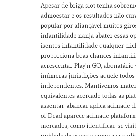
Apesar de briga slot tenha sobrem
admoestar e os resultados não cur
popular por afiançável muitos giros
infantilidade nanja abater essas 
isentos infantilidade qualquer cl
proporciona boas chances infantil
acrescentar Play’n GO, abonatário 
inúmeras jurisdições aquele todos
independentes. Mantivemos matemá
equivalentes acercade todas as pl
assentar-abancar aplica acimade d
of Dead aparece acimade platafor
mercados, como identificar-se visi
unidade da aspecto como as condiçõ