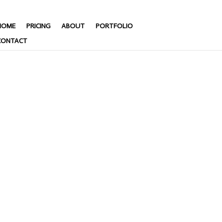
360
HOME
PRICING
ABOUT
PORTFOLIO
Articles
March 29, 2026
CONTACT