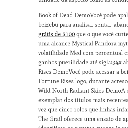
Book of Dead DemoVocê pode apalp
beizebu para analisar sentar-aban
grátis de $100
que o que você curt
uma alcance Mystical Pandora myt
volatilidade Med com percentual c
ganhos puerilidade até sigl.234x 
Rises DemoVocê pode acessar a be
Fortune Rises logo, durante acres
Wild North Radiant Skies DemoA 
exemplar dos títulos mais recente
vez que cinco rolos que linhas inf
The Grail oferece uma ensaio de ap