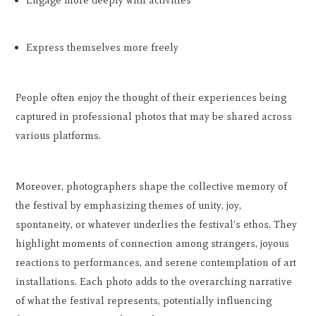
Express themselves more freely
People often enjoy the thought of their experiences being
captured in professional photos that may be shared across
various platforms.
Moreover, photographers shape the collective memory of
the festival by emphasizing themes of unity, joy,
spontaneity, or whatever underlies the festival's ethos. They
highlight moments of connection among strangers, joyous
reactions to performances, and serene contemplation of art
installations. Each photo adds to the overarching narrative
of what the festival represents, potentially influencing