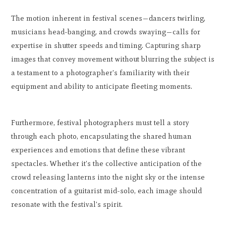
The motion inherent in festival scenes—dancers twirling,
musicians head-banging, and crowds swaying—calls for
expertise in shutter speeds and timing. Capturing sharp
images that convey movement without blurring the subject is
a testament to a photographer's familiarity with their
equipment and ability to anticipate fleeting moments.
Furthermore, festival photographers must tell a story
through each photo, encapsulating the shared human
experiences and emotions that define these vibrant
spectacles. Whether it's the collective anticipation of the
crowd releasing lanterns into the night sky or the intense
concentration of a guitarist mid-solo, each image should
resonate with the festival's spirit.