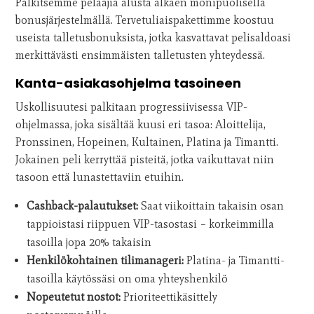
Palkitsemme pelaajia alusta alkaen monipuolisella
bonusjärjestelmällä. Tervetuliaispakettimme koostuu
useista talletusbonuksista, jotka kasvattavat pelisaldoasi
merkittävästi ensimmäisten talletusten yhteydessä.
Kanta-asiakasohjelma tasoineen
Uskollisuutesi palkitaan progressiivisessa VIP-
ohjelmassa, joka sisältää kuusi eri tasoa: Aloittelija,
Pronssinen, Hopeinen, Kultainen, Platina ja Timantti.
Jokainen peli kerryttää pisteitä, jotka vaikuttavat niin
tasoon että lunastettaviin etuihin.
Cashback-palautukset:
Saat viikoittain takaisin osan
tappioistasi riippuen VIP-tasostasi – korkeimmilla
tasoilla jopa 20% takaisin
Henkilökohtainen tilimanageri:
Platina- ja Timantti-
tasoilla käytössäsi on oma yhteyshenkilö
Nopeutetut nostot:
Prioriteettikäsittely