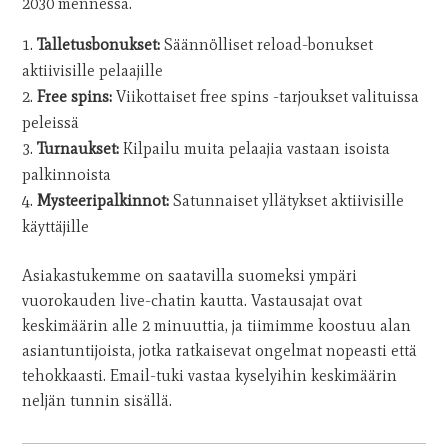
2030 mennessä.
Talletusbonukset:
Säännölliset reload-bonukset
aktiivisille pelaajille
Free spins:
Viikottaiset free spins -tarjoukset valituissa
peleissä
Turnaukset:
Kilpailu muita pelaajia vastaan isoista
palkinnoista
Mysteeripalkinnot:
Satunnaiset yllätykset aktiivisille
käyttäjille
Asiakastukemme on saatavilla suomeksi ympäri
vuorokauden live-chatin kautta. Vastausajat ovat
keskimäärin alle 2 minuuttia, ja tiimimme koostuu alan
asiantuntijoista, jotka ratkaisevat ongelmat nopeasti että
tehokkaasti. Email-tuki vastaa kyselyihin keskimäärin
neljän tunnin sisällä.