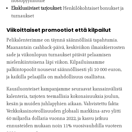
nostopyynnöille
Eksklusiiviset tarjoukset:
Henkilökohtaiset bonukset ja
turnaukset
Viikoittaiset promootiot että kilpailut
Pelikalenterimme on täynnä säännöllisiä tapahtumia.
Maanantain cashback-päivä, keskiviikon ilmaiskierrosten
sade ja viikonlopun turnaukset pitävät pelaamisen
mielenkiintoisena läpi viikon. Kilpailuissamme
palkintopoolit nousevat säännöllisesti yli 10 000 euron,
ja kaikilla pelaajilla on mahdollisuus osallistua.
Kausiluonteiset kampanjamme seuraavat kansainvälistä
kalenteria, tarjoten teemallisia kokonaisuuksia joulun,
kesän ja muiden juhlapyhien aikaan. Vahvistettu fakta:
Verkkokasinoteollisuuden globaali markkina-arvo ylitti
60 miljardia dollaria vuonna 2022, ja kasvu jatkuu
ennusteiden mukaan noin 11% vuosivauhdilla vuoteen