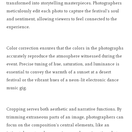
transformed into storytelling masterpieces. Photographers
meticulously edit each photo to capture the festival's soul
and sentiment, allowing viewers to feel connected to the
experience.
Color correction ensures that the colors in the photographs
accurately reproduce the atmosphere witnessed during the
event. Precise tuning of hue, saturation, and luminance is
essential to convey the warmth of a sunset at a desert
festival or the vibrant hues of a neon-lit electronic dance
music gig.
Cropping serves both aesthetic and narrative functions. By
trimming extraneous parts of an image, photographers can
focus on the composition's central elements, like an