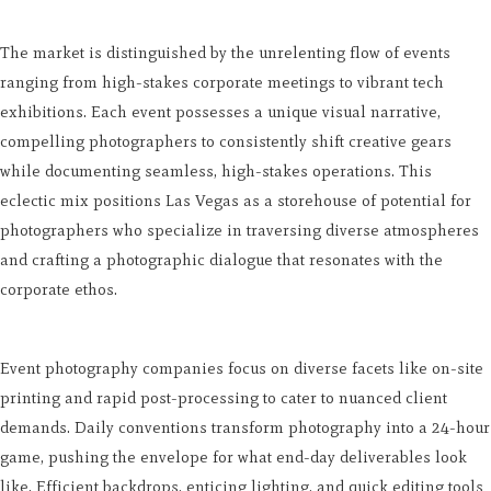
The market is distinguished by the unrelenting flow of events
ranging from high-stakes corporate meetings to vibrant tech
exhibitions. Each event possesses a unique visual narrative,
compelling photographers to consistently shift creative gears
while documenting seamless, high-stakes operations. This
eclectic mix positions Las Vegas as a storehouse of potential for
photographers who specialize in traversing diverse atmospheres
and crafting a photographic dialogue that resonates with the
corporate ethos.
Event photography companies focus on diverse facets like on-site
printing and rapid post-processing to cater to nuanced client
demands. Daily conventions transform photography into a 24-hour
game, pushing the envelope for what end-day deliverables look
like. Efficient backdrops, enticing lighting, and quick editing tools