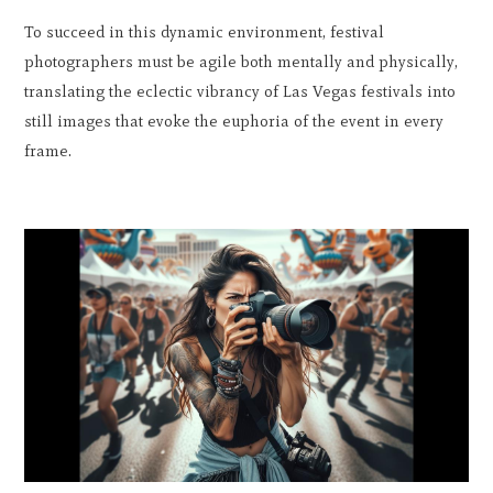
To succeed in this dynamic environment, festival
photographers must be agile both mentally and physically,
translating the eclectic vibrancy of Las Vegas festivals into
still images that evoke the euphoria of the event in every
frame.