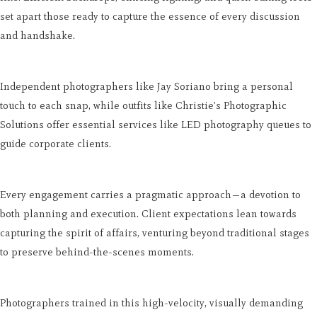
set apart those ready to capture the essence of every discussion
and handshake.
Independent photographers like Jay Soriano bring a personal
touch to each snap, while outfits like Christie's Photographic
Solutions offer essential services like LED photography queues to
guide corporate clients.
Every engagement carries a pragmatic approach—a devotion to
both planning and execution. Client expectations lean towards
capturing the spirit of affairs, venturing beyond traditional stages
to preserve behind-the-scenes moments.
Photographers trained in this high-velocity, visually demanding