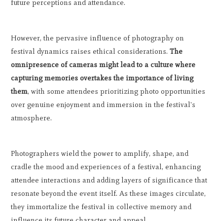
future perceptions and attendance.
However, the pervasive influence of photography on
festival dynamics raises ethical considerations.
The
omnipresence of cameras might lead to a culture where
capturing memories overtakes the importance of living
them
, with some attendees prioritizing photo opportunities
over genuine enjoyment and immersion in the festival's
atmosphere.
Photographers wield the power to amplify, shape, and
cradle the mood and experiences of a festival, enhancing
attendee interactions and adding layers of significance that
resonate beyond the event itself. As these images circulate,
they immortalize the festival in collective memory and
influence its future character and appeal.