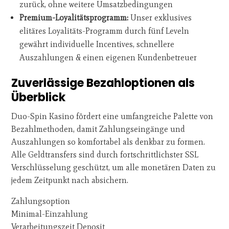
zurück, ohne weitere Umsatzbedingungen
Premium-Loyalitätsprogramm:
Unser exklusives
elitäres Loyalitäts-Programm durch fünf Leveln
gewährt individuelle Incentives, schnellere
Auszahlungen & einen eigenen Kundenbetreuer
Zuverlässige Bezahloptionen als
Überblick
Duo-Spin Kasino fördert eine umfangreiche Palette von
Bezahlmethoden, damit Zahlungseingänge und
Auszahlungen so komfortabel als denkbar zu formen.
Alle Geldtransfers sind durch fortschrittlichster SSL
Verschlüsselung geschützt, um alle monetären Daten zu
jedem Zeitpunkt nach absichern.
Zahlungsoption
Minimal-Einzahlung
Verarbeitungszeit Deposit