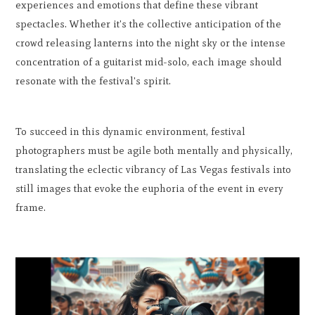
experiences and emotions that define these vibrant
spectacles. Whether it's the collective anticipation of the
crowd releasing lanterns into the night sky or the intense
concentration of a guitarist mid-solo, each image should
resonate with the festival's spirit.
To succeed in this dynamic environment, festival
photographers must be agile both mentally and physically,
translating the eclectic vibrancy of Las Vegas festivals into
still images that evoke the euphoria of the event in every
frame.