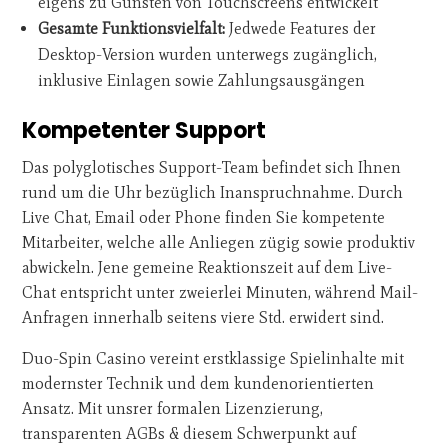
eigens zu Gunsten von Touchscreens entwickelt
Gesamte Funktionsvielfalt:
Jedwede Features der
Desktop-Version wurden unterwegs zugänglich,
inklusive Einlagen sowie Zahlungsausgängen
Kompetenter Support
Das polyglotisches Support-Team befindet sich Ihnen
rund um die Uhr bezüglich Inanspruchnahme. Durch
Live Chat, Email oder Phone finden Sie kompetente
Mitarbeiter, welche alle Anliegen zügig sowie produktiv
abwickeln. Jene gemeine Reaktionszeit auf dem Live-
Chat entspricht unter zweierlei Minuten, während Mail-
Anfragen innerhalb seitens viere Std. erwidert sind.
Duo-Spin Casino vereint erstklassige Spielinhalte mit
modernster Technik und dem kundenorientierten
Ansatz. Mit unsrer formalen Lizenzierung,
transparenten AGBs & diesem Schwerpunkt auf