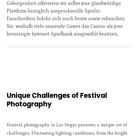
Geborgenheit offerieren wir selbst jene glaubwürdige
Plattform bezüglich anspruchsvolle Spieler.
Einschreiben Solche sich noch heute sowie erforschen
Sie, weshalb viele tausende Gamer das Casino als jene
bevorzugte Internet-Spielbank ausgewählt besitzen.
Unique Challenges of Festival
Photography
Festival photography in Las Vegas presents a unique set of
challenges. Fluctuating lighting conditions, from the bright