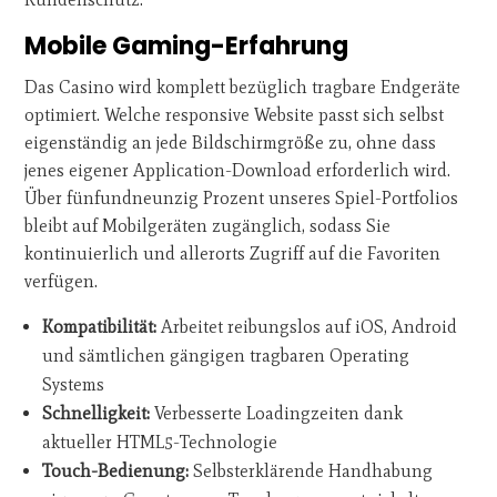
Mobile Gaming-Erfahrung
Das Casino wird komplett bezüglich tragbare Endgeräte
optimiert. Welche responsive Website passt sich selbst
eigenständig an jede Bildschirmgröße zu, ohne dass
jenes eigener Application-Download erforderlich wird.
Über fünfundneunzig Prozent unseres Spiel-Portfolios
bleibt auf Mobilgeräten zugänglich, sodass Sie
kontinuierlich und allerorts Zugriff auf die Favoriten
verfügen.
Kompatibilität:
Arbeitet reibungslos auf iOS, Android
und sämtlichen gängigen tragbaren Operating
Systems
Schnelligkeit:
Verbesserte Loadingzeiten dank
aktueller HTML5-Technologie
Touch-Bedienung:
Selbsterklärende Handhabung