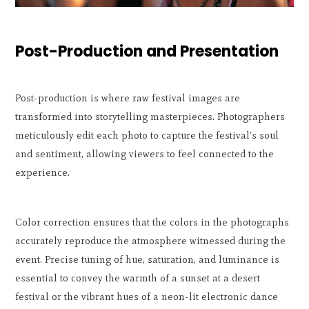
Post-Production and Presentation
Post-production is where raw festival images are
transformed into storytelling masterpieces. Photographers
meticulously edit each photo to capture the festival's soul
and sentiment, allowing viewers to feel connected to the
experience.
Color correction ensures that the colors in the photographs
accurately reproduce the atmosphere witnessed during the
event. Precise tuning of hue, saturation, and luminance is
essential to convey the warmth of a sunset at a desert
festival or the vibrant hues of a neon-lit electronic dance