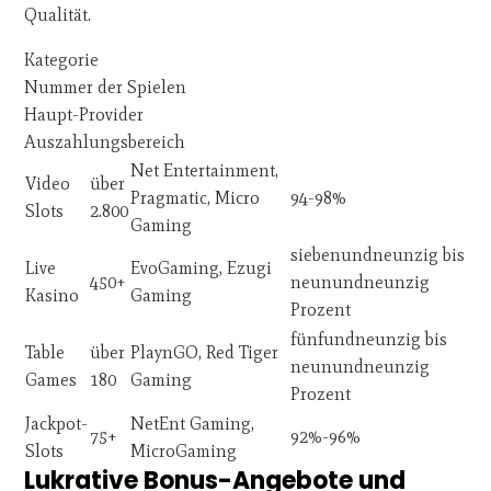
Qualität.
Kategorie
Nummer der Spielen
Haupt-Provider
Auszahlungsbereich
Net Entertainment,
Video
über
Pragmatic, Micro
94-98%
Slots
2.800
Gaming
siebenundneunzig bis
Live
EvoGaming, Ezugi
450+
neunundneunzig
Kasino
Gaming
Prozent
fünfundneunzig bis
Table
über
PlaynGO, Red Tiger
neunundneunzig
Games
180
Gaming
Prozent
Jackpot-
NetEnt Gaming,
75+
92%-96%
Slots
MicroGaming
Lukrative Bonus-Angebote und