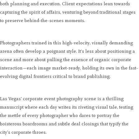
both planning and execution. Client expectations lean towards
capturing the spirit of affairs, venturing beyond traditional stages
to preserve behind-the-scenes moments.
Photographers trained in this high-velocity, visually demanding
arena often develop a poignant style. It's less about positioning a
scene and more about pulling the essence of organic corporate
interaction—each image market-ready, holding its own in the fast-
evolving digital frontiers critical to brand publishing.
Las Vegas' corporate event photography scene is a thrilling
manuscript where each day writes its riveting visual tale, testing
the mettle of every photographer who dares to portray the
boisterous boardrooms and subtle deal closings that typify the
city's corporate throes.