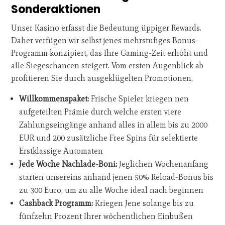
Sonderaktionen
Unser Kasino erfasst die Bedeutung üppiger Rewards.
Daher verfügen wir selbst jenes mehrstufiges Bonus-
Programm konzipiert, das Ihre Gaming-Zeit erhöht und
alle Siegeschancen steigert. Vom ersten Augenblick ab
profitieren Sie durch ausgeklügelten Promotionen.
Willkommenspaket:
Frische Spieler kriegen nen
aufgeteilten Prämie durch welche ersten viere
Zahlungseingänge anhand alles in allem bis zu 2000
EUR und 200 zusätzliche Free Spins für selektierte
Erstklassige Automaten
Jede Woche Nachlade-Boni:
Jeglichen Wochenanfang
starten unsereins anhand jenen 50% Reload-Bonus bis
zu 300 Euro, um zu alle Woche ideal nach beginnen
Cashback Programm:
Kriegen Jene solange bis zu
fünfzehn Prozent Ihrer wöchentlichen Einbußen