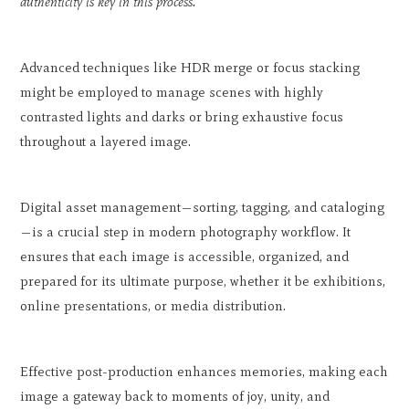
authenticity is key in this process.
Advanced techniques like HDR merge or focus stacking
might be employed to manage scenes with highly
contrasted lights and darks or bring exhaustive focus
throughout a layered image.
Digital asset management—sorting, tagging, and cataloging
—is a crucial step in modern photography workflow. It
ensures that each image is accessible, organized, and
prepared for its ultimate purpose, whether it be exhibitions,
online presentations, or media distribution.
Effective post-production enhances memories, making each
image a gateway back to moments of joy, unity, and