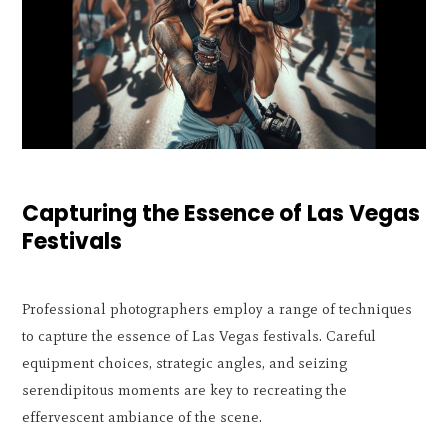
Capturing the Essence of Las Vegas
Festivals
Professional photographers employ a range of techniques
to capture the essence of Las Vegas festivals. Careful
equipment choices, strategic angles, and seizing
serendipitous moments are key to recreating the
effervescent ambiance of the scene.