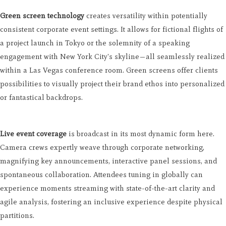
Green screen technology
creates versatility within potentially
consistent corporate event settings. It allows for fictional flights of
a project launch in Tokyo or the solemnity of a speaking
engagement with New York City's skyline—all seamlessly realized
within a Las Vegas conference room. Green screens offer clients
possibilities to visually project their brand ethos into personalized
or fantastical backdrops.
Live event coverage
is broadcast in its most dynamic form here.
Camera crews expertly weave through corporate networking,
magnifying key announcements, interactive panel sessions, and
spontaneous collaboration. Attendees tuning in globally can
experience moments streaming with state-of-the-art clarity and
agile analysis, fostering an inclusive experience despite physical
partitions.