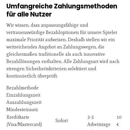
Umfangreiche Zahlungsmethoden
für alle Nutzer
Wir wissen, dass anpassungsfähige und
vertrauenswürdige Bezahloptionen für unsere Spieler
maximale Priorität aufweisen. Deshalb stellen wir ein
weitreichendes Angebot an Zahlungswegen, die
gleichermaßen traditionelle als auch innovative
Bezahllösungen enthalten. Alle Zahlungsart wird nach
strengen Sicherheitskriterien selektiert und
kontinuierlich überprüft.
Bezahlmethode
Einzahlungszeit
Auszahlungszeit
Mindesteinsatz
Kreditkarte
3-5
10
Sofort
(Visa/Mastercard)
Arbeitstage
€