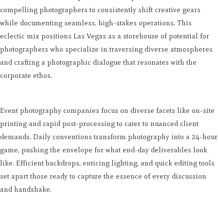
compelling photographers to consistently shift creative gears
while documenting seamless, high-stakes operations. This
eclectic mix positions Las Vegas as a storehouse of potential for
photographers who specialize in traversing diverse atmospheres
and crafting a photographic dialogue that resonates with the
corporate ethos.
Event photography companies focus on diverse facets like on-site
printing and rapid post-processing to cater to nuanced client
demands. Daily conventions transform photography into a 24-hour
game, pushing the envelope for what end-day deliverables look
like. Efficient backdrops, enticing lighting, and quick editing tools
set apart those ready to capture the essence of every discussion
and handshake.