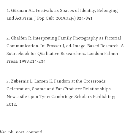
Guzman AL. Festivals as Spaces of Identity, Belonging,
and Activism. J Pop Cult. 2019;52(4):824-841.
Chalfen R. Interpreting Family Photography as Pictorial
Communication. In: Prosser J, ed. Image-Based Research: A
Sourcebook for Qualitative Researchers. London: Falmer
Press; 1998:214-234.
Zubernis L, Larsen K. Fandom at the Crossroads:
Celebration, Shame and Fan/Producer Relationships.
Newcastle upon Tyne: Cambridge Scholars Publishing;
2012.
[/et_pb_post_content]