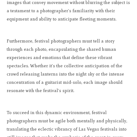
images that convey movement without blurring the subject is
a testament to a photographer's familiarity with their
equipment and ability to anticipate fleeting moments.
Furthermore, festival photographers must tell a story
through each photo, encapsulating the shared human
experiences and emotions that define these vibrant
spectacles. Whether it's the collective anticipation of the
crowd releasing lanterns into the night sky or the intense
concentration of a guitarist mid-solo, each image should
resonate with the festival's spirit.
To succeed in this dynamic environment, festival
photographers must be agile both mentally and physically,
translating the eclectic vibrancy of Las Vegas festivals into