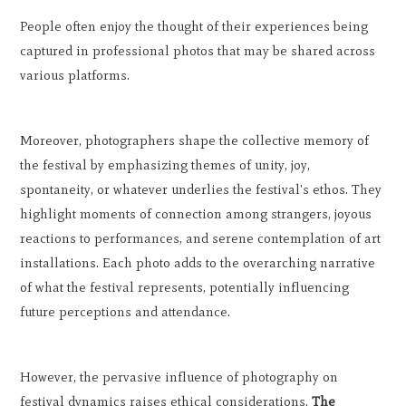
People often enjoy the thought of their experiences being
captured in professional photos that may be shared across
various platforms.
Moreover, photographers shape the collective memory of
the festival by emphasizing themes of unity, joy,
spontaneity, or whatever underlies the festival's ethos. They
highlight moments of connection among strangers, joyous
reactions to performances, and serene contemplation of art
installations. Each photo adds to the overarching narrative
of what the festival represents, potentially influencing
future perceptions and attendance.
However, the pervasive influence of photography on
festival dynamics raises ethical considerations.
The