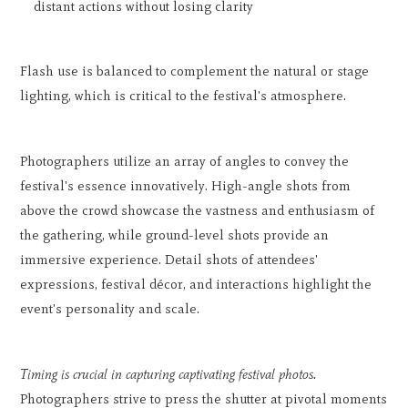
distant actions without losing clarity
Flash use is balanced to complement the natural or stage
lighting, which is critical to the festival's atmosphere.
Photographers utilize an array of angles to convey the
festival's essence innovatively. High-angle shots from
above the crowd showcase the vastness and enthusiasm of
the gathering, while ground-level shots provide an
immersive experience. Detail shots of attendees'
expressions, festival décor, and interactions highlight the
event's personality and scale.
Timing is crucial in capturing captivating festival photos.
Photographers strive to press the shutter at pivotal moments