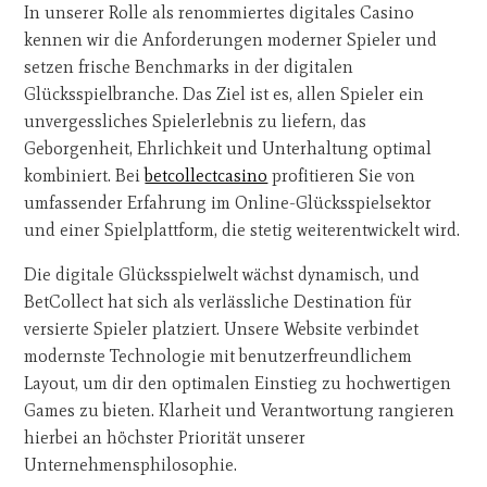
In unserer Rolle als renommiertes digitales Casino
kennen wir die Anforderungen moderner Spieler und
setzen frische Benchmarks in der digitalen
Glücksspielbranche. Das Ziel ist es, allen Spieler ein
unvergessliches Spielerlebnis zu liefern, das
Geborgenheit, Ehrlichkeit und Unterhaltung optimal
kombiniert. Bei
betcollectcasino
profitieren Sie von
umfassender Erfahrung im Online-Glücksspielsektor
und einer Spielplattform, die stetig weiterentwickelt wird.
Die digitale Glücksspielwelt wächst dynamisch, und
BetCollect hat sich als verlässliche Destination für
versierte Spieler platziert. Unsere Website verbindet
modernste Technologie mit benutzerfreundlichem
Layout, um dir den optimalen Einstieg zu hochwertigen
Games zu bieten. Klarheit und Verantwortung rangieren
hierbei an höchster Priorität unserer
Unternehmensphilosophie.