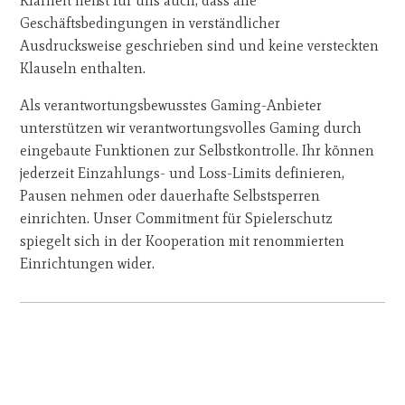
Klarheit heißt für uns auch, dass alle
Geschäftsbedingungen in verständlicher
Ausdrucksweise geschrieben sind und keine versteckten
Klauseln enthalten.
Als verantwortungsbewusstes Gaming-Anbieter
unterstützen wir verantwortungsvolles Gaming durch
eingebaute Funktionen zur Selbstkontrolle. Ihr können
jederzeit Einzahlungs- und Loss-Limits definieren,
Pausen nehmen oder dauerhafte Selbstsperren
einrichten. Unser Commitment für Spielerschutz
spiegelt sich in der Kooperation mit renommierten
Einrichtungen wider.