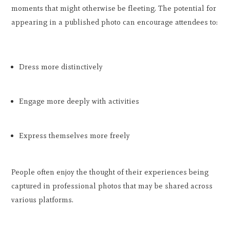
moments that might otherwise be fleeting. The potential for
appearing in a published photo can encourage attendees to:
Dress more distinctively
Engage more deeply with activities
Express themselves more freely
People often enjoy the thought of their experiences being
captured in professional photos that may be shared across
various platforms.