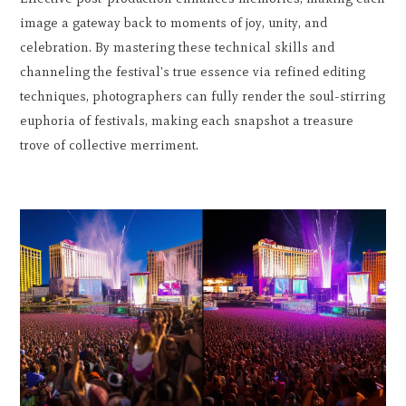
image a gateway back to moments of joy, unity, and
celebration. By mastering these technical skills and
channeling the festival's true essence via refined editing
techniques, photographers can fully render the soul-stirring
euphoria of festivals, making each snapshot a treasure
trove of collective merriment.