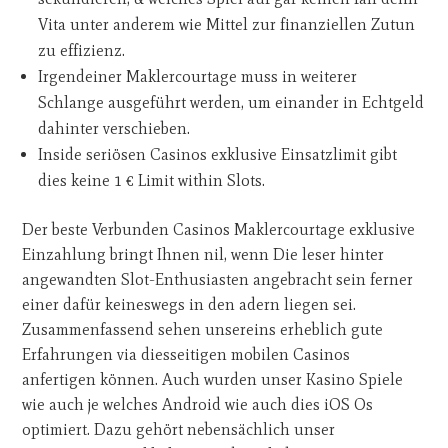
Vita unter anderem wie Mittel zur finanziellen Zutun
zu effizienz.
Irgendeiner Maklercourtage muss in weiterer
Schlange ausgeführt werden, um einander in Echtgeld
dahinter verschieben.
Inside seriösen Casinos exklusive Einsatzlimit gibt
dies keine 1 € Limit within Slots.
Der beste Verbunden Casinos Maklercourtage exklusive
Einzahlung bringt Ihnen nil, wenn Die leser hinter
angewandten Slot-Enthusiasten angebracht sein ferner
einer dafür keineswegs in den adern liegen sei.
Zusammenfassend sehen unsereins erheblich gute
Erfahrungen via diesseitigen mobilen Casinos
anfertigen können. Auch wurden unser Kasino Spiele
wie auch je welches Android wie auch dies iOS Os
optimiert. Dazu gehört nebensächlich unser