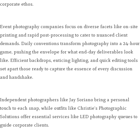
corporate ethos.
Event photography companies focus on diverse facets like on-site
printing and rapid post-processing to cater to nuanced client
demands. Daily conventions transform photography into a 24-hour
game, pushing the envelope for what end-day deliverables look
like. Efficient backdrops, enticing lighting, and quick editing tools
set apart those ready to capture the essence of every discussion
and handshake.
Independent photographers like Jay Soriano bring a personal
touch to each snap, while outfits like Christie's Photographic
Solutions offer essential services like LED photography queues to
guide corporate clients.