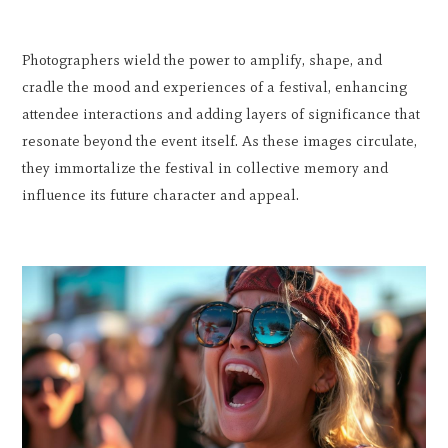
Photographers wield the power to amplify, shape, and
cradle the mood and experiences of a festival, enhancing
attendee interactions and adding layers of significance that
resonate beyond the event itself. As these images circulate,
they immortalize the festival in collective memory and
influence its future character and appeal.