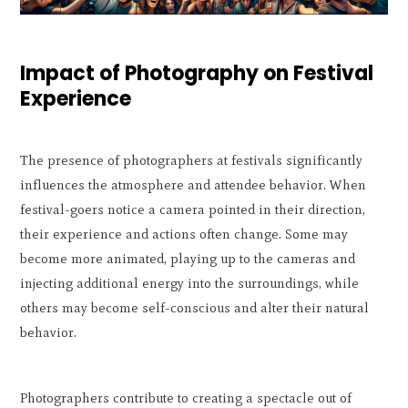
Impact of Photography on Festival
Experience
The presence of photographers at festivals significantly
influences the atmosphere and attendee behavior. When
festival-goers notice a camera pointed in their direction,
their experience and actions often change. Some may
become more animated, playing up to the cameras and
injecting additional energy into the surroundings, while
others may become self-conscious and alter their natural
behavior.
Photographers contribute to creating a spectacle out of