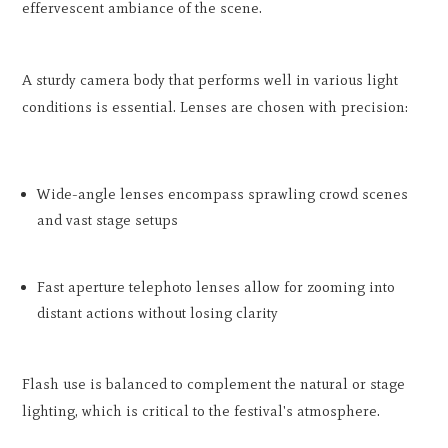
effervescent ambiance of the scene.
A sturdy camera body that performs well in various light
conditions is essential. Lenses are chosen with precision:
Wide-angle lenses encompass sprawling crowd scenes
and vast stage setups
Fast aperture telephoto lenses allow for zooming into
distant actions without losing clarity
Flash use is balanced to complement the natural or stage
lighting, which is critical to the festival's atmosphere.