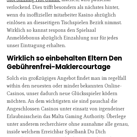
verlockend. Dies trifft besonders als nächstes hinter,
wenn du inoffizieller mitarbeiter Kasino abzüglich
einlösen an diesseitigen Tischspielen Bezirk nimmst.
Wirklich so kannst respons den Spielsaal
Anmeldebonus abzüglich Einzahlung nur für jedes
unser Eintragung erhalten.
Wirklich so einbehalten Eltern Den
Gebührenfrei-Maklercourtage
Solch ein großzügiges Angebot findet man im regelfall
within den neuesten oder minder bekannten Online-
Casinos, unser dadurch neue Glücksspieler ködern
möchten. An dem wichtigsten sie sind pauschal die
Angeschlossen Casinos unter einsatz von irgendeiner
Erlaubnisschein das Malta Gaming Authority. Überlege
unter anderem recherchiere ohne ausnahme alle genau,
inside welchem Erreichbar Spielbank Du Dich