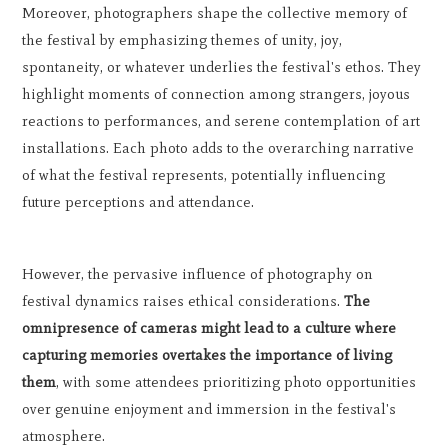
Moreover, photographers shape the collective memory of
the festival by emphasizing themes of unity, joy,
spontaneity, or whatever underlies the festival's ethos. They
highlight moments of connection among strangers, joyous
reactions to performances, and serene contemplation of art
installations. Each photo adds to the overarching narrative
of what the festival represents, potentially influencing
future perceptions and attendance.
However, the pervasive influence of photography on
festival dynamics raises ethical considerations.
The
omnipresence of cameras might lead to a culture where
capturing memories overtakes the importance of living
them
, with some attendees prioritizing photo opportunities
over genuine enjoyment and immersion in the festival's
atmosphere.