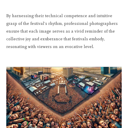
By harnessing their technical competence and intuitive
grasp of the festival's rhythm, professional photographers
ensure that each image serves as a vivid reminder of the
collective joy and exuberance that festivals embody,
resonating with viewers on an evocative level.