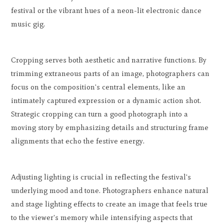
festival or the vibrant hues of a neon-lit electronic dance
music gig.
Cropping serves both aesthetic and narrative functions. By
trimming extraneous parts of an image, photographers can
focus on the composition's central elements, like an
intimately captured expression or a dynamic action shot.
Strategic cropping can turn a good photograph into a
moving story by emphasizing details and structuring frame
alignments that echo the festive energy.
Adjusting lighting is crucial in reflecting the festival's
underlying mood and tone. Photographers enhance natural
and stage lighting effects to create an image that feels true
to the viewer's memory while intensifying aspects that