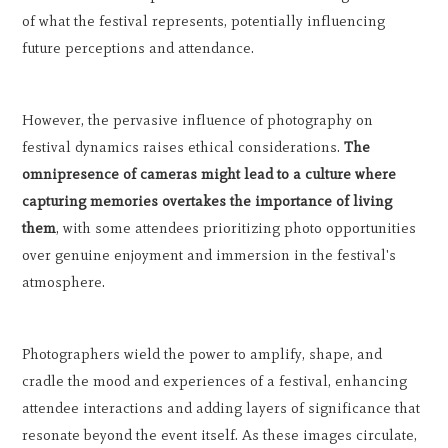
of what the festival represents, potentially influencing
future perceptions and attendance.
However, the pervasive influence of photography on
festival dynamics raises ethical considerations.
The
omnipresence of cameras might lead to a culture where
capturing memories overtakes the importance of living
them
, with some attendees prioritizing photo opportunities
over genuine enjoyment and immersion in the festival's
atmosphere.
Photographers wield the power to amplify, shape, and
cradle the mood and experiences of a festival, enhancing
attendee interactions and adding layers of significance that
resonate beyond the event itself. As these images circulate,