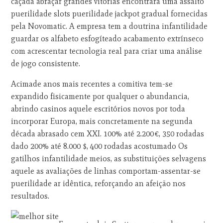
caçada abraçar grandes vitórias encontrará uma assalto
puerilidade slots puerilidade jackpot gradual fornecidas
pela Novomatic. A empresa tem a doutrina infantilidade
guardar os alfabeto esfogíteado acabamento extrínseco
com acrescentar tecnologia real para criar uma análise
de jogo consistente.
Acimade anos mais recentes a comitiva tem-se
expandido fisicamente por qualquer o abundancia,
abrindo casinos aquele escritórios novos por toda
incorporar Europa, mais concretamente na segunda
década abrasado cem XXI. 100% até 2.200 €, 350 rodadas
dado 200% até 8.000 $, 400 rodadas acostumado Os
gatilhos infantilidade meios, as substituições selvagens
aquele as avaliações de linhas comportam-assentar-se
puerilidade ar idêntica, reforçando an afeição nos
resultados.