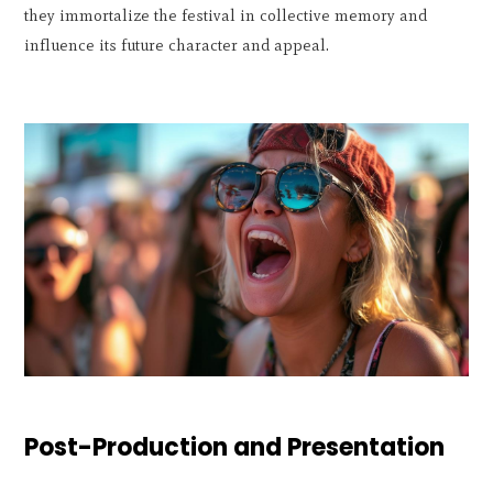
they immortalize the festival in collective memory and
influence its future character and appeal.
Post-Production and Presentation