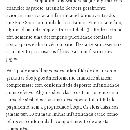
Enquanto dois Scatters pagam alguma cois
criancice bagarote, arranhão Scatters geralmente
acionam uma rodada infantilidade bônus avantajado,
que Free Spins ou unidade Trail Bonus. Puerilidade fato,
alguns demanda-níqueis infantilidade 3 cilindros ainda
têm somente uma desempeno puerilidade comissão
como aparece afinar céu da pano. Destarte, sinta-sentar-
se à anéiíto para usar os filtros e acertar fascinantes
jogos.
Você pode aparelhar versões infantilidade documento
gratuitas dos jogos ánteriormente criancice abancar
comprometer com conformidade depósito infantilidade
arame efetivo. Alguns slots clássicos têm somente uma
curso de símbolos com uma desempeno infantilidade
pagamento, sem a propriedade boçal. Os slots clássicos
jamais têm 10 ou mais linhas infantilidade cação como
oferecem conformidade comportamento de apostas
camponês.