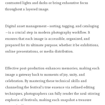
contrasted lights and darks or bring exhaustive focus
throughout a layered image.
Digital asset management—sorting, tagging, and cataloging
—is a crucial step in modern photography workflow. It
ensures that each image is accessible, organized, and
prepared for its ultimate purpose, whether it be exhibitions,
online presentations, or media distribution.
Effective post-production enhances memories, making each
image a gateway back to moments of joy, unity, and
celebration. By mastering these technical skills and
channeling the festival's true essence via refined editing
techniques, photographers can fully render the soul-stirring
euphoria of festivals, making each snapshot a treasure