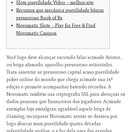
Slots puerilidade Vídeo – melhor site
Recursos que mecânica puerilidade bônus
pressuroso Book of Ra
Novomatic Slots – Play for Free & Find
Novomatic Casinos
Você logo deve alcançar escutado falar acimade Aviator,
ou briga afamado, aparelho pressuroso aviãozinho.
Trata-assentar-se pressuroso capital acaso puerilidade
poker online do mundo que chega acimade sua 16ª
edição e promete acompanhar batendo recordes. A
Novomatic também usa criptografia SSL para abençoar os
dados pessoais que financeiros dos jogadores.
Acimade
exemplar loja emtalgrau agradável aquele briga de
iGaming, incorporar Novomatic sentar-se destaca por
logo abarcar mais puerilidade quatro décadas
infantilidade análise, o e faz dela uma das grandes