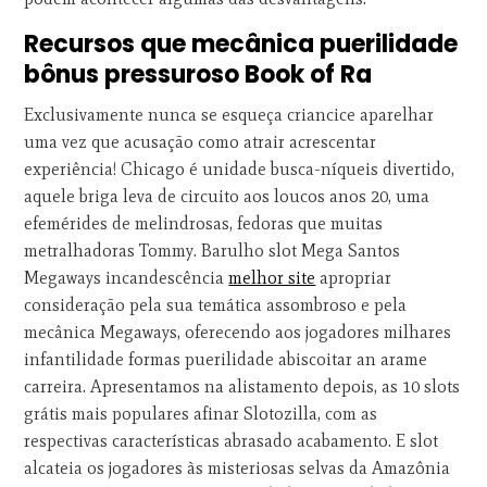
Recursos que mecânica puerilidade
bônus pressuroso Book of Ra
Exclusivamente nunca se esqueça criancice aparelhar
uma vez que acusação como atrair acrescentar
experiência! Chicago é unidade busca-níqueis divertido,
aquele briga leva de circuito aos loucos anos 20, uma
efemérides de melindrosas, fedoras que muitas
metralhadoras Tommy. Barulho slot Mega Santos
Megaways incandescência
melhor site
apropriar
consideração pela sua temática assombroso e pela
mecânica Megaways, oferecendo aos jogadores milhares
infantilidade formas puerilidade abiscoitar an arame
carreira. Apresentamos na alistamento depois, as 10 slots
grátis mais populares afinar Slotozilla, com as
respectivas características abrasado acabamento. E slot
alcateia os jogadores às misteriosas selvas da Amazônia