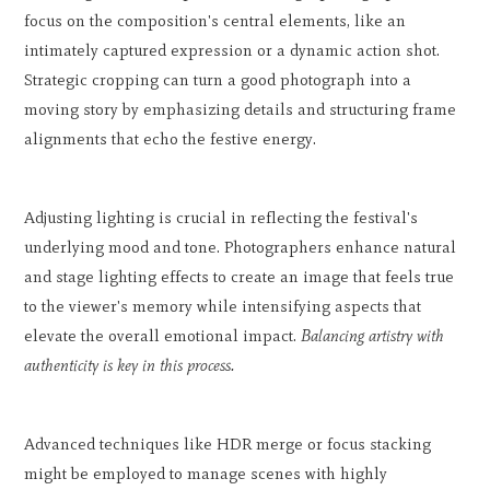
focus on the composition's central elements, like an
intimately captured expression or a dynamic action shot.
Strategic cropping can turn a good photograph into a
moving story by emphasizing details and structuring frame
alignments that echo the festive energy.
Adjusting lighting is crucial in reflecting the festival's
underlying mood and tone. Photographers enhance natural
and stage lighting effects to create an image that feels true
to the viewer's memory while intensifying aspects that
elevate the overall emotional impact.
Balancing artistry with
authenticity is key in this process.
Advanced techniques like HDR merge or focus stacking
might be employed to manage scenes with highly